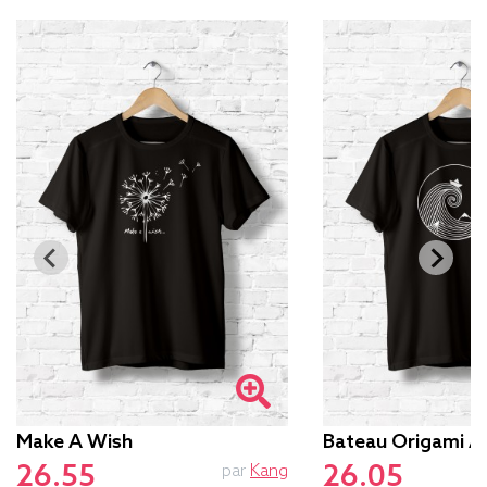
Make A Wish
Bateau Origami 
26.55
26.05
par
Kang