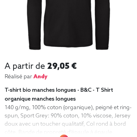
A partir de
29,05 €
Réalisé par
Andy
T-shirt bio manches longues - B&C - T Shirt
organique manches longues
140 g/mg, 100% coton (organique), peigné et ring-
spun, Sport Grey: 90% coton, 10% viscose, Jersey
doux avec un toucher qualitatif, Col rond à bord
côte, Bande de propreté d'épaule à épaule,