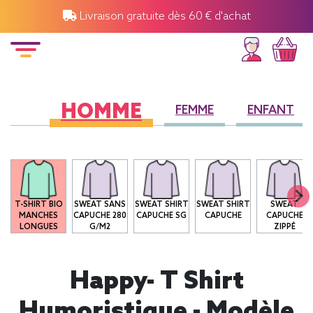
Livraison gratuite dès 60 € d'achat
HOMME
FEMME
ENFANT
T-SHIRT BIO
SWEAT SANS
SWEAT SHIRT
SWEAT SHIRT
SWEAT
MANCHES
CAPUCHE 280
CAPUCHE SG
CAPUCHE
CAPUCHE
LONGUES
G/M2
ZIPPÉ
Happy- T Shirt
Humoristique - Modèle