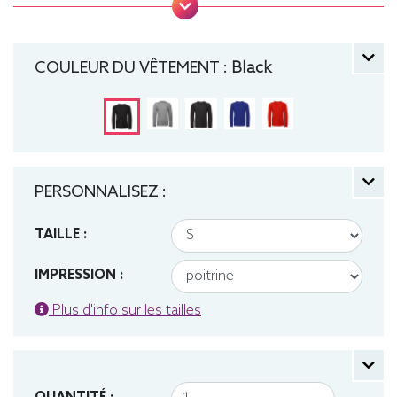
Coutures latérales, puce de taille, Lavable jusqu'à
40°C, Coupe classique. Tee-shirt, manche longue,
Léger, Homme, Col rond, Bio / Organic, B&C
COULEUR DU VÊTEMENT :
Black
PERSONNALISEZ :
TAILLE :
IMPRESSION :
Plus d'info sur les tailles