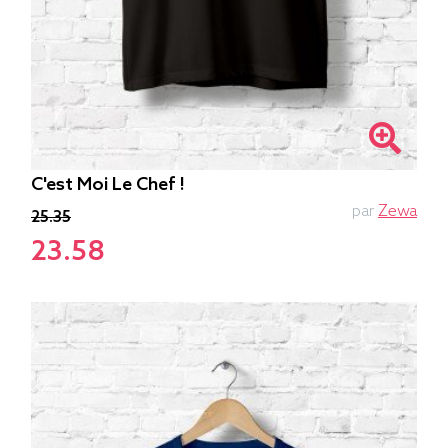
C'est Moi Le Chef !
par
Zewa
25.35
23.58