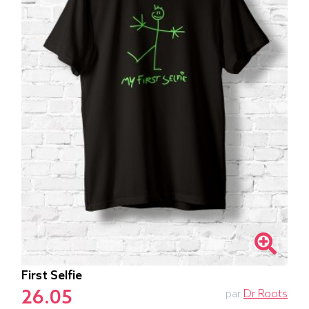
First Selfie
26.05
par
Dr Roots