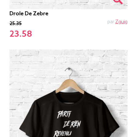
Drole De Zebre
par
Zguig
25.35
23.58