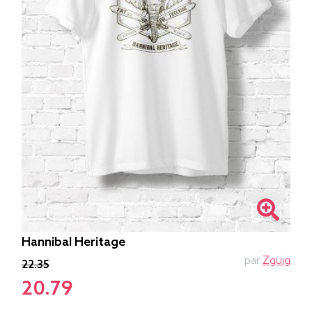
Hannibal Heritage
par
Zguig
22.35
20.79