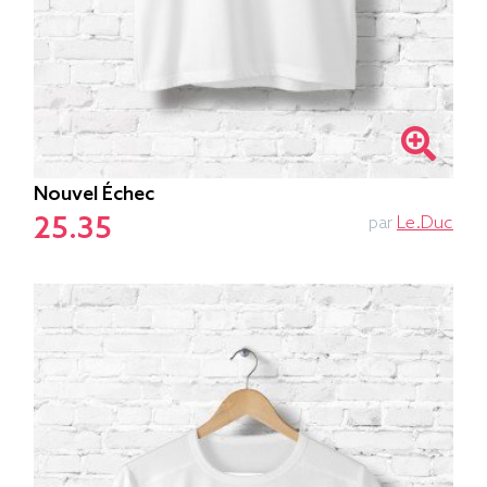
Nouvel Échec
25.35
par
Le.duc