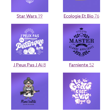
Star Wars
19
Ecologie Et Bio
76
J Peux Pas J Ai
8
Farniente
52