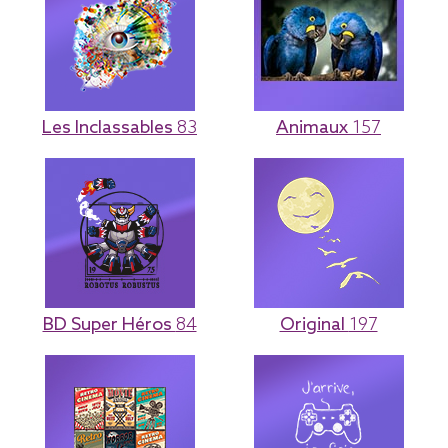
Les Inclassables
83
Animaux
157
BD Super Héros
84
Original
197