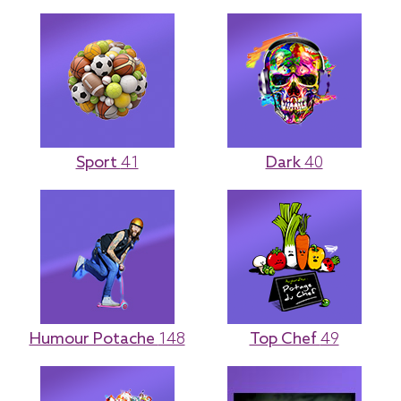
Sport
41
Dark
40
Humour Potache
148
Top Chef
49