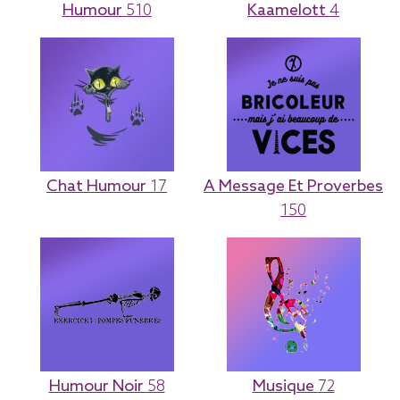
Humour
510
Kaamelott
4
Chat Humour
17
A Message Et Proverbes
150
Humour Noir
58
Musique
72