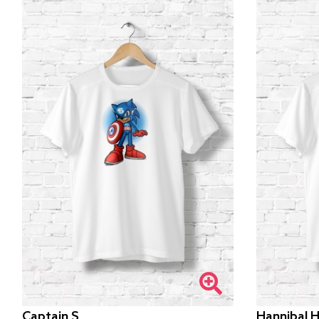
Captain S
Hannibal H