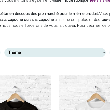
s vous invitons à également
visiter notre rubrique
Tee shirt vi
étail en dessous des prix marché pour le même produit.
Vous 
ats capuche ou sans capuche
ainsi que des polos et des
tee-
e
nous nous efforcerons de vous la trouver. Pour ceci rien de p