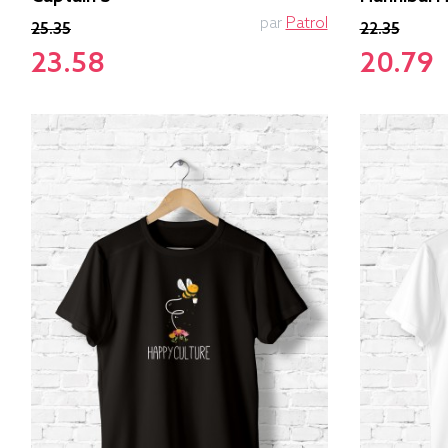
par
Patrol
25.35
22.35
23.58
20.79