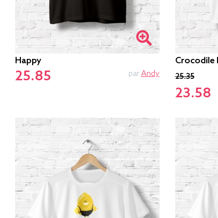
Happy
Crocodile
25.85
par
Andy
25.35
23.58