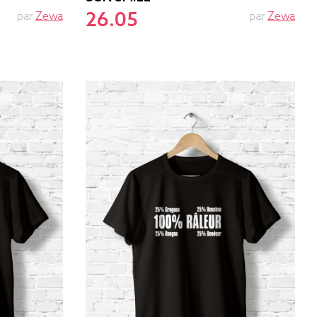
26.05
par
Zewa
par
Zewa