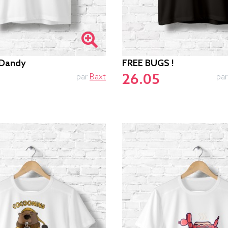
 Dandy
FREE BUGS !
26.05
par
Baxt
pa