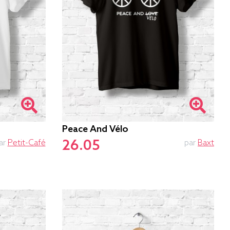
Peace And Vélo
26.05
ar
Petit-Café
par
Baxt