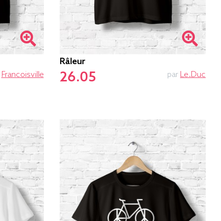
Râleur
26.05
r
Francoisville
par
Le.duc