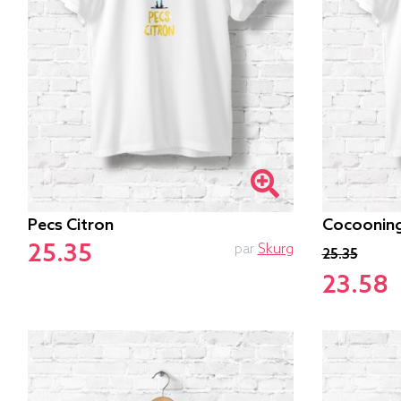
Pecs Citron
Cocoonin
25.35
par
Skurg
25.35
23.58