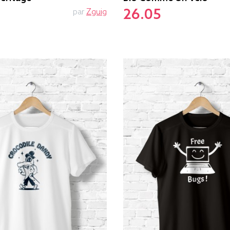
26.05
par
Zguig