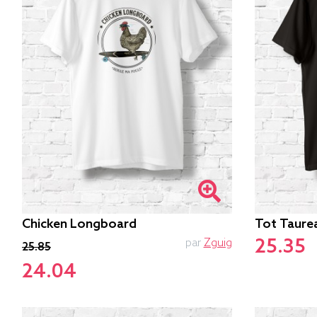
Chicken Longboard
Tot Taure
25.35
par
Zguig
25.85
24.04