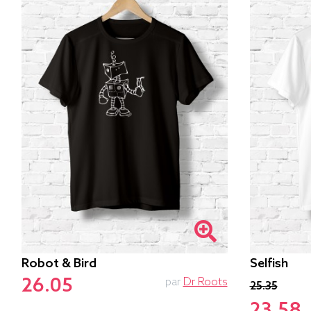
Robot & Bird
Selfish
26.05
par
Dr Roots
25.35
23.58