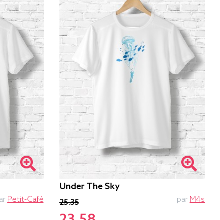
Under The Sky
ar
Petit-Café
par
M4s
25.35
23.58