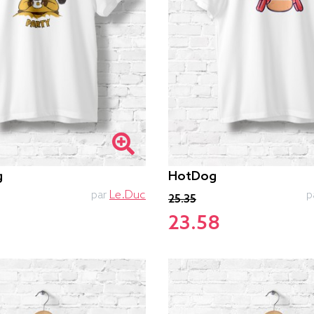
g
HotDog
par
Le.duc
p
25.35
23.58