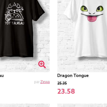
au
Dragon Tongue
par
Zewa
25.35
23.58