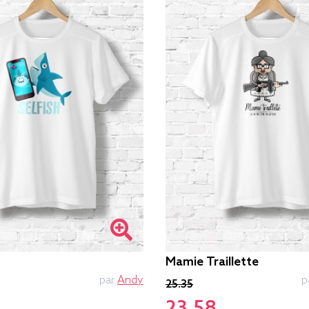
Mamie Traillette
par
Andy
p
25.35
23.58