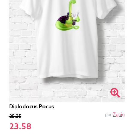
Diplodocus Pocus
par
Zguig
25.35
23.58