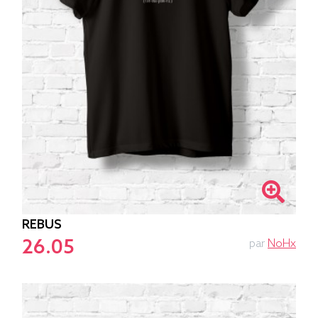
REBUS
26.05
par
NoHx