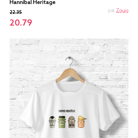
Hannibal Heritage
par
Zguig
22.35
20.79