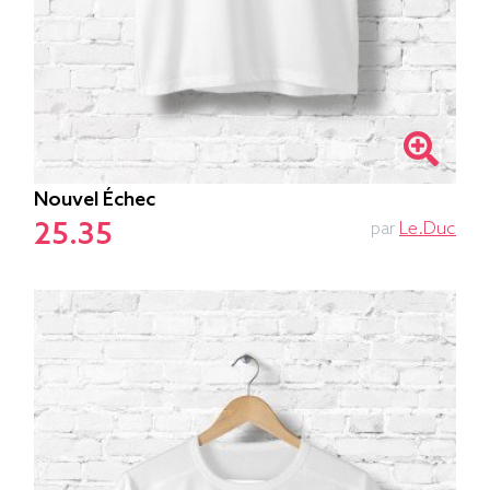
Nouvel Échec
25.35
par
Le.duc