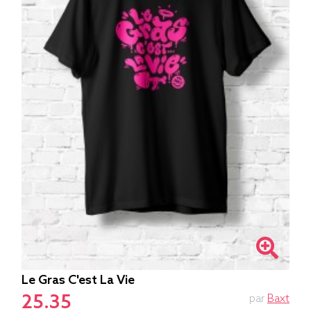
Le Gras C'est La Vie
25.35
par
Baxt