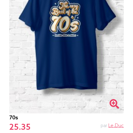
70s
25.35
par
Le.duc