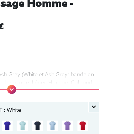
essage Homme -
€
Ash Grey (White et Ash Grey: bande en
anche courte, Léger, Homme, Col rond
 :
White