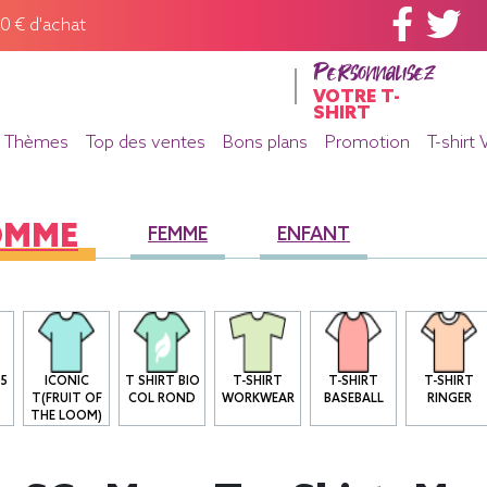
60 € d'achat
Personnalisez
VOTRE T-
SHIRT
Thèmes
Top des ventes
Bons plans
Promotion
T-shirt 
OMME
FEMME
ENFANT
05
ICONIC
T SHIRT BIO
T-SHIRT
T-SHIRT
T-SHIRT
T(FRUIT OF
COL ROND
WORKWEAR
BASEBALL
RINGER
THE LOOM)