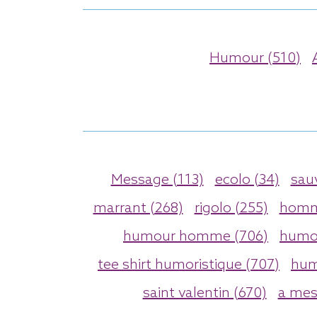
Humour (510)
Message (113)
ecolo (34)
sauv
marrant (268)
rigolo (255)
homm
humour homme (706)
humor
tee shirt humoristique (707)
hum
saint valentin (670)
a mes