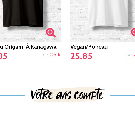
u Origami À Kanagawa
Vegan/poireau
05
25.85
par
Oblik
par
Votre avis compte