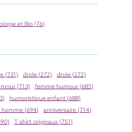
ologie et Bio (76)
e (731)
drole (272)
drole (272)
mour (713)
femme humour (685)
3)
humoristique enfant (688)
 homme (694)
anniversaire (714)
690)
T shirt originaux (751)