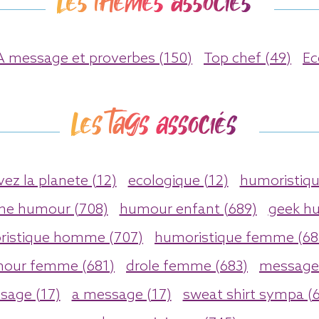
Les thèmes associés
A message et proverbes (150)
Top chef (49)
Ec
Les tags associés
ez la planete (12)
ecologique (12)
humoristiqu
e humour (708)
humour enfant (689)
geek hu
istique homme (707)
humoristique femme (68
our femme (681)
drole femme (683)
message
sage (17)
a message (17)
sweat shirt sympa (