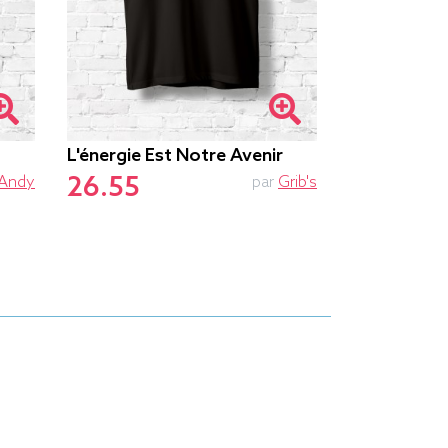
L'énergie Est Notre Avenir
Cat-Cat Bik
26.55
26.05
Andy
par
Grib's