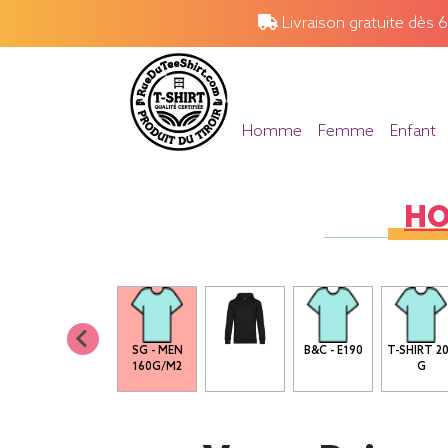
Livraison gratuite dès 
Homme
Femme
Enfant
H
SG - MEN
B&C - E190
T-SHIRT 2
160G/M2
G