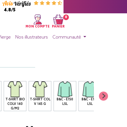
4.8/5
0
MON COMPTE
PANIER
Vierge
Nos illustrateurs
Communauté
T-SHIRT BIO
T-SHIRT COL
B&C - E150
B&C - E190
T-SHIRT BIO
COLV 140
V 145 G
LSL
LSL
MANCHES
G/M2
LONGUES