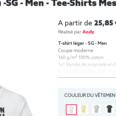
 -SG - Men - Tee-Shirts M
A partir de
25,85 
Réalisé par
Andy
T-shirt léger - SG - Men
Coupe moderne
160 g/m² 100% coton
1x1 Bande de propreté en 
Light Oxford) Tee-shirt, m
COULEUR DU VÊTEMENT