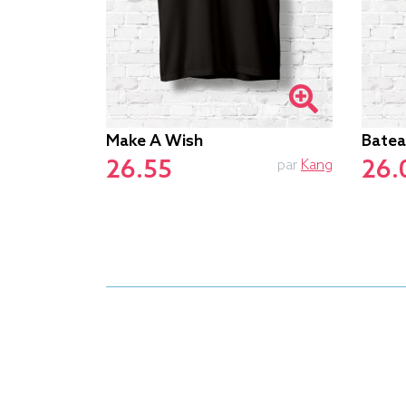
Make A Wish
Batea
26.55
26.
par
Andy
par
Kang