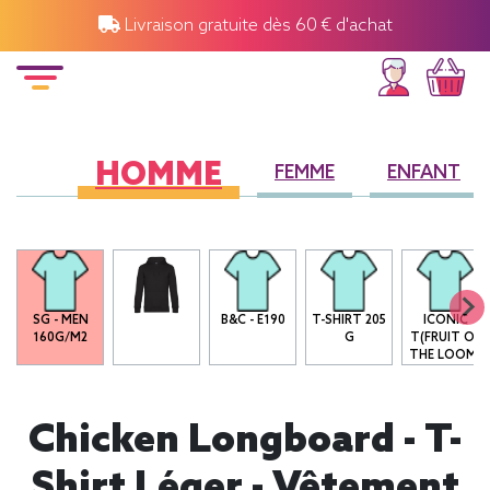
Livraison gratuite dès 60 € d'achat
HOMME
FEMME
ENFANT
SG - MEN
B&C - E190
T-SHIRT 205
ICONIC
160G/M2
G
T(FRUIT OF
THE LOOM)
Chicken Longboard - T-
Shirt Léger - Vêtement