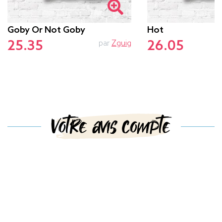
Goby Or Not Goby
Hot
25.35
26.05
par
Zguig
Votre avis compte