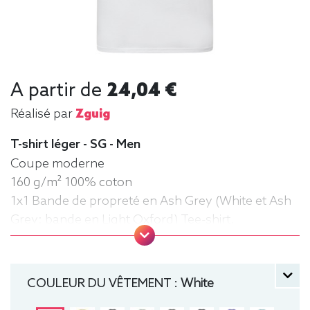
A partir de
24,04 €
Réalisé par
Zguig
T-shirt léger - SG - Men
Coupe moderne
160 g/m² 100% coton
1x1 Bande de propreté en Ash Grey (White et Ash
Grey: bande en Light Oxford) Tee-shirt,
manche courte, Léger, Homme, Col rond
COULEUR DU VÊTEMENT :
White