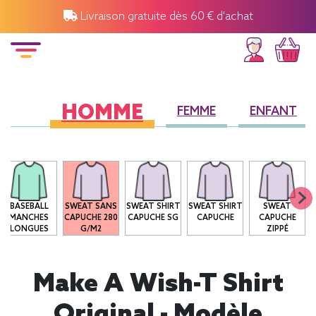
Livraison gratuite dès 60 € d'achat
HOMME
FEMME
ENFANT
BASEBALL
SWEAT SANS
SWEAT SHIRT
SWEAT SHIRT
SWEAT
MANCHES
CAPUCHE 280
CAPUCHE SG
CAPUCHE
CAPUCHE
LONGUES
G/M2
ZIPPÉ
Make A Wish-T Shirt
Original - Modèle