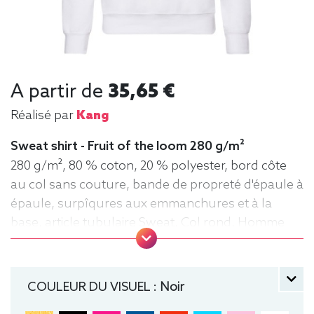
A partir de
35,65 €
Réalisé par
Kang
Sweat shirt - Fruit of the loom 280 g/m²
280 g/m², 80 % coton, 20 % polyester, bord côte
au col sans couture, bande de propreté d'épaule à
épaule, surpîqures aux emmanchures et à la
base, article tubulaire Sweat, Col rond, Homme
COULEUR DU VISUEL :
Noir