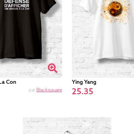
La Con
Ying Yang
25.35
par
Blacksquare