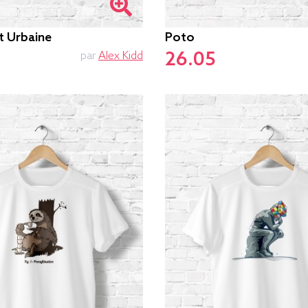
st Urbaine
Poto
26.05
par
Alex Kidd