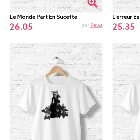
Le Monde Part En Sucette
L'erreur E
26.05
25.35
par
Zewa