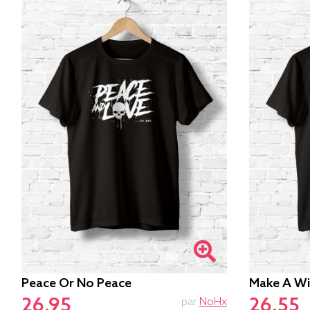
Peace Or No Peace
Make A Wi
26.95
26.55
par
NoHx