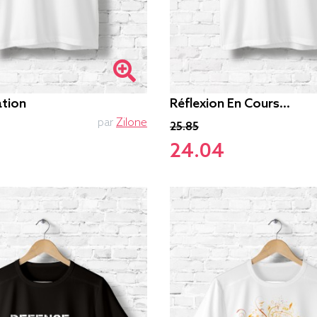
ation
Réflexion En Cours...
par
Zilone
25.85
24.04