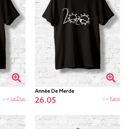
Année De Merde
26.05
par
Le.duc
par
Kang