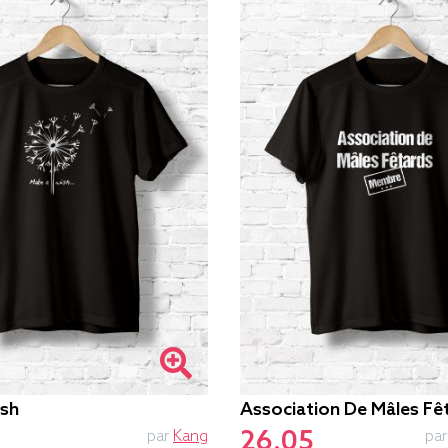
sh
Association De Mâles Fê
26.05
par
Kang
pa