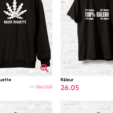
uette
Râleur
26.05
par
Alex Kidd