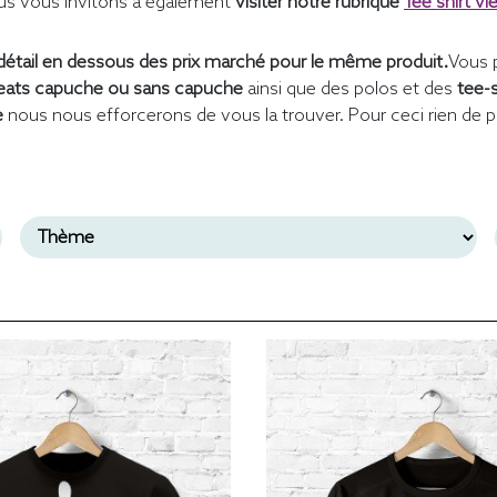
s vous invitons à également
visiter notre rubrique
Tee shirt vi
étail en dessous des prix marché pour le même produit.
Vous 
ats capuche ou sans capuche
ainsi que des polos et des
tee-
e
nous nous efforcerons de vous la trouver. Pour ceci rien de p