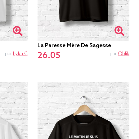
La Paresse Mère De Sagesse
26.05
par
Lyka.C
par
Oblik