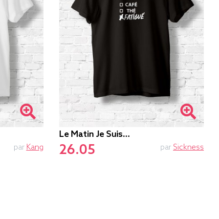
Le Matin Je Suis...
26.05
par
Kang
par
Sickness