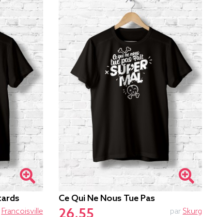
tards
Ce Qui Ne Nous Tue Pas
26.55
r
Francoisville
par
Skurg