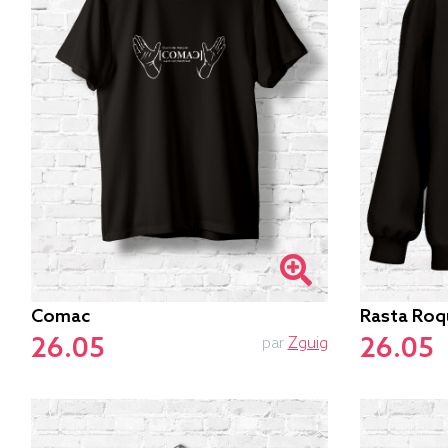
Comac
Rasta Roq
26.05
26.05
par
Zguig