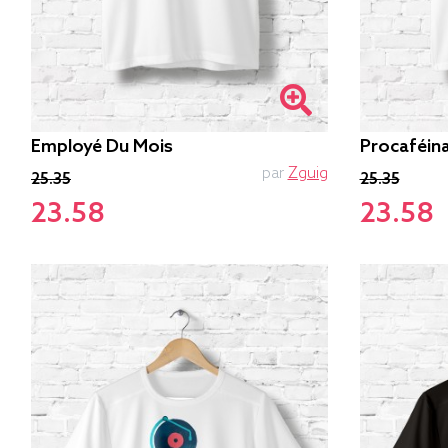
Employé Du Mois
Procaféin
par
Zguig
25.35
25.35
23.58
23.58