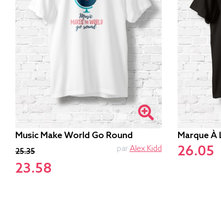
Music Make World Go Round
Marque À 
26.05
par
Alex Kidd
25.35
23.58