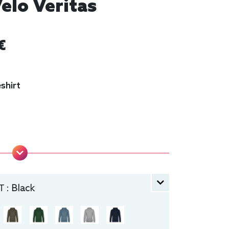
elo Veritas
€
shirt
 :
Black