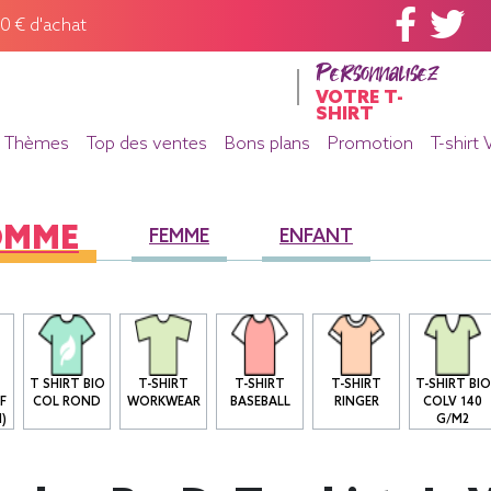
60 € d'achat
Personnalisez
VOTRE T-
SHIRT
Thèmes
Top des ventes
Bons plans
Promotion
T-shirt 
OMME
FEMME
ENFANT
T SHIRT BIO
T-SHIRT
T-SHIRT
T-SHIRT
T-SHIRT BIO
F
COL ROND
WORKWEAR
BASEBALL
RINGER
COLV 140
)
G/M2