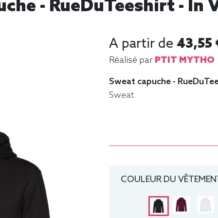
che - RueDuTeeshirt - In V
A partir de
43,55 
Réalisé par
PTIT MYTHO
Sweat capuche - RueDuTee
Sweat
COULEUR DU VÊTEMENT