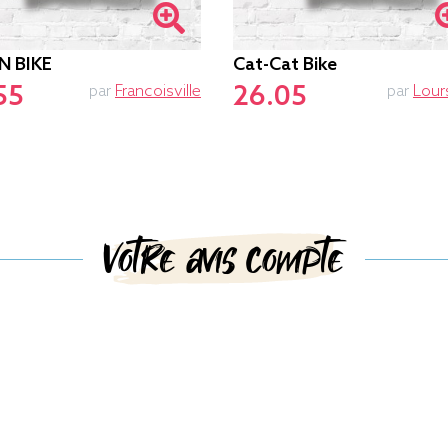
N BIKE
Cat-Cat Bike
55
26.05
par
Francoisville
par
Lour
Votre avis compte