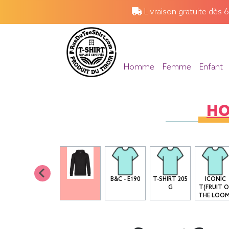
Livraison gratuite dès 
Homme
Femme
Enfant
H
SG - MEN
B&C - E190
T-SHIRT 205
ICONIC
160G/M2
G
T(FRUIT O
THE LOOM