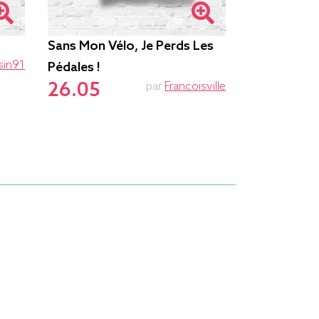
Sans Mon Vélo, Je Perds Les
Vélocirapto
25.35
sin91
Pédales !
26.05
par
Francoisville