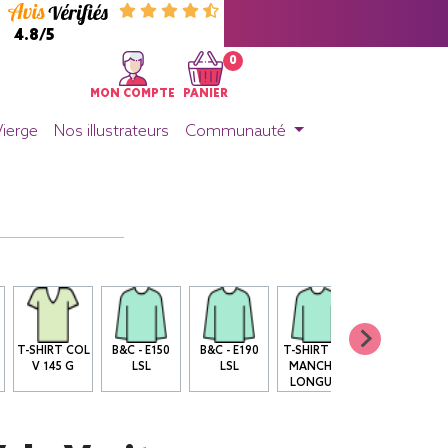
4.8/5
0
MON COMPTE
PANIER
Vierge
Nos illustrateurs
Communauté
T-SHIRT COL
B&C - E150
B&C - E190
T-SHIRT BIO
BASEBALL
V 145 G
LSL
LSL
MANCHES
MANCHES
LONGUES
LONGUES