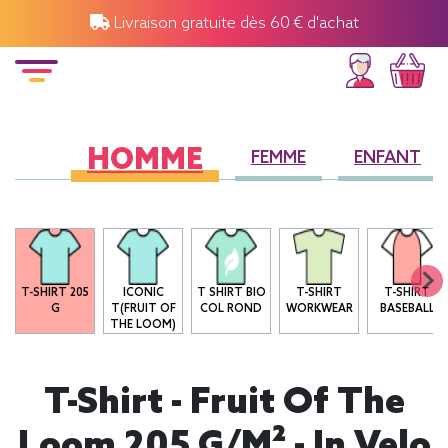
Livraison gratuite dès 60 € d'achat
HOMME
FEMME
ENFANT
T-SHIRT 205
ICONIC
T SHIRT BIO
T-SHIRT
T-SHIRT
G
T(FRUIT OF
COL ROND
WORKWEAR
BASEBALL
THE LOOM)
T-Shirt - Fruit Of The
Loom 205 G/m² - In Velo