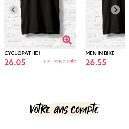
CYCLOPATHE !
MEN IN BIKE
26.05
26.55
par
Francoisville
p
Votre avis compte