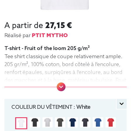
A partir de
27,15 €
Réalisé par
PTIT MYTHO
T-shirt - Fruit of the loom 205 g/m²
Tee shirt classique de coupe relativement ample.
205 gr/m², 100% coton, bord côtelé à l'encolure,
renfort épaules, surpiqûres à l'encolure, au bord
des manches et à la base, matériau tubulaire. Fruit
of the loom, Tee-shirt, manche courte, Homme,
Col rond
COULEUR DU VÊTEMENT :
White