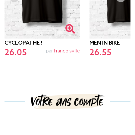
CYCLOPATHE !
MEN IN BIKE
26.05
26.55
par
Francoisville
p
Votre avis compte