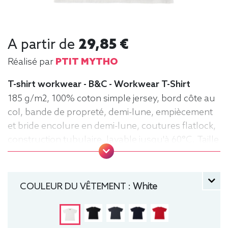
A partir de
29,85 €
Réalisé par
PTIT MYTHO
T-shirt workwear - B&C - Workwear T-Shirt
185 g/m2, 100% coton simple jersey, bord côte au
col, bande de propreté, demi-lune, empiècement
et bride encolure en demi-lune, coutures flatlock,
construction tubulaire, lavable jusqu'à 60°C. Taille
S à 4XL. Tee-shirt, manche courte, Homme, Col
rond, B&C
COULEUR DU VÊTEMENT :
White