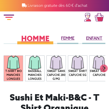
Livraison gratuite dès 60 € d'achat
HOMME
FEMME
ENFANT
T-SHIRT BIO
BASEBALL
SWEAT SANS
SWEAT SHIRT
SWEAT SHIRT
MANCHES
MANCHES
CAPUCHE 280
CAPUCHE SG
CAPUCHE
LONGUES
LONGUES
G/M2
Sushi Et Maki-B&C - T
Shirt Organique