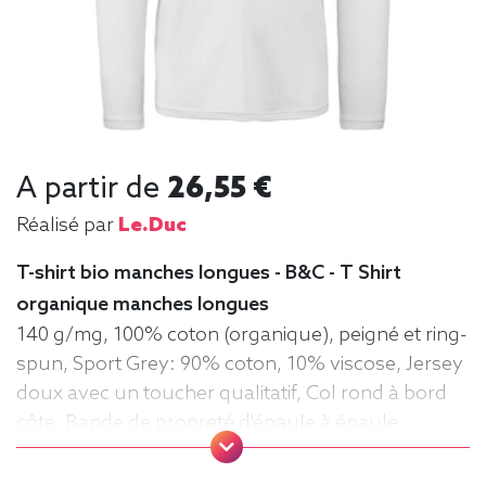
A partir de
26,55 €
Réalisé par
Le.duc
T-shirt bio manches longues - B&C - T Shirt
organique manches longues
140 g/mg, 100% coton (organique), peigné et ring-
spun, Sport Grey: 90% coton, 10% viscose, Jersey
doux avec un toucher qualitatif, Col rond à bord
côte, Bande de propreté d'épaule à épaule,
Coutures latérales, puce de taille, Lavable jusqu'à
40°C, Coupe classique. Tee-shirt, manche longue,