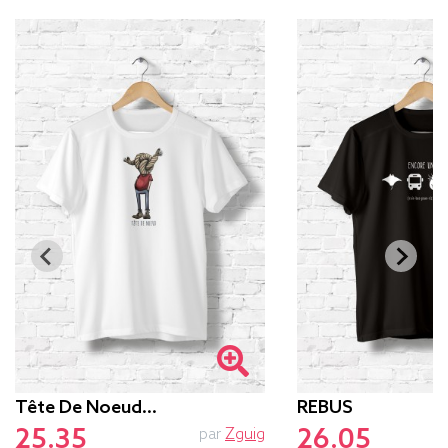
Tête De Noeud…
REBUS
25.35
26.05
par
Zguig