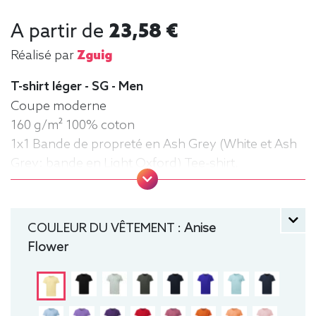
A partir de
23,58 €
Réalisé par
Zguig
T-shirt léger - SG - Men
Coupe moderne
160 g/m² 100% coton
1x1 Bande de propreté en Ash Grey (White et Ash
Grey: bande en Light Oxford) Tee-shirt,
manche courte, Léger, Homme, Col rond
COULEUR DU VÊTEMENT :
Anise
Flower