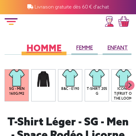
Livraison gratuite dès 60 € d'achat
HOMME
FEMME
ENFANT
SG - MEN
B&C - E190
T-SHIRT 205
ICONIC
160G/M2
G
T(FRUIT OF
THE LOOM)
T-Shirt Léger - SG - Men
- Space Rodéo Licorne