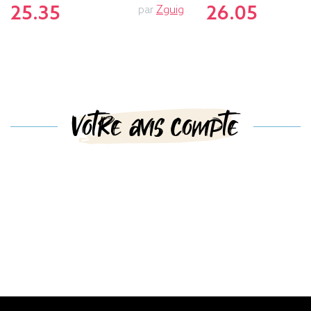
25.35
26.05
par
Zguig
Votre avis compte