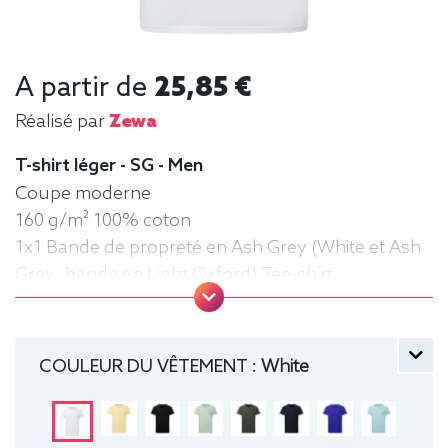
A partir de
25,85 €
Réalisé par
Zewa
T-shirt léger - SG - Men
Coupe moderne
160 g/m² 100% coton
1x1 Bande de propreté en Ash Grey (White et Ash
Grey: bande en Light Oxford) Tee-shirt,
manche courte, Léger, Homme, Col rond
COULEUR DU VÊTEMENT :
White