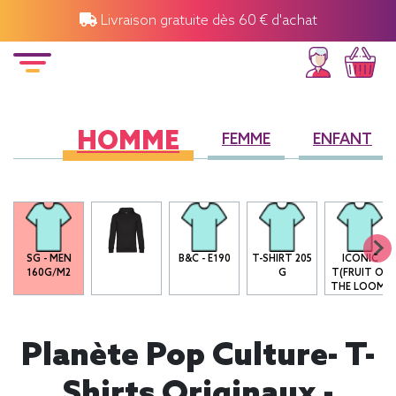
Livraison gratuite dès 60 € d'achat
HOMME
FEMME
ENFANT
SG - MEN
B&C - E190
T-SHIRT 205
ICONIC
160G/M2
G
T(FRUIT OF
THE LOOM)
Planète Pop Culture- T-
Shirts Originaux -