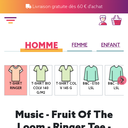
Livraison gratuite dès 60 € d'achat
HOMME
FEMME
ENFANT
T-SHIRT
T-SHIRT BIO
T-SHIRT COL
B&C - E150
B&C - E190
RINGER
COLV 140
V 145 G
LSL
LSL
G/M2
Music - Fruit Of The
Loom - Ringer Tee -