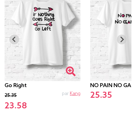
Go Right
NO PAIN NO GAM
25.35
par
Kang
p
25.35
23.58