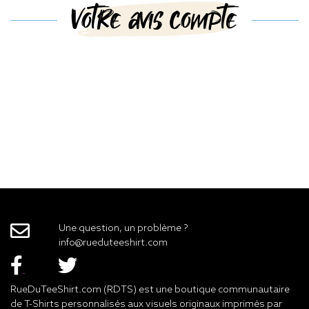
Votre avis compte
Une question, un problème ?
info@rueduteeshirt.com
RueDuTeeShirt.com (RDTS) est une boutique communautaire
de T-Shirts personnalisés aux visuels originaux imprimés par