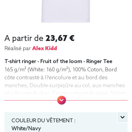
A partir de
23,67 €
Réalisé par
Alex Kidd
T-shirt ringer - Fruit of the loom - Ringer Tee
165 g/m² (White: 160 g/m²), 100% Coton, Bord
côte contrasté à l?encolure et au bord des
manches, Double surpiqûre au col, aux manches
et à l'ourlet du bas, Construction tubulaire, Tshirts
Ringer, Tee-shirt, manche courte, Léger, Homme,
Fruit of the loom, Col rond
COULEUR DU VÊTEMENT :
White/Navy