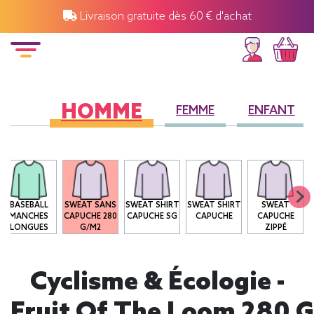
Livraison gratuite dès 60 € d'achat
HOMME
FEMME
ENFANT
BASEBALL
SWEAT SANS
SWEAT SHIRT
SWEAT SHIRT
SWEAT
MANCHES
CAPUCHE 280
CAPUCHE SG
CAPUCHE
CAPUCHE
LONGUES
G/M2
ZIPPÉ
Cyclisme & Écologie -
Fruit Of The Loom 280 