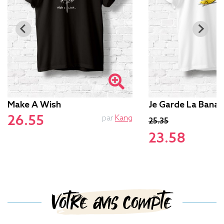
Make A Wish
Je Garde La Banan
26.55
par
Kang
25.35
23.58
Votre avis compte