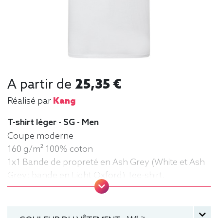
A partir de
25,35 €
Réalisé par
Kang
T-shirt léger - SG - Men
Coupe moderne
160 g/m² 100% coton
1x1 Bande de propreté en Ash Grey (White et Ash
Grey: bande en Light Oxford) Tee-shirt,
manche courte, Léger, Homme, Col rond