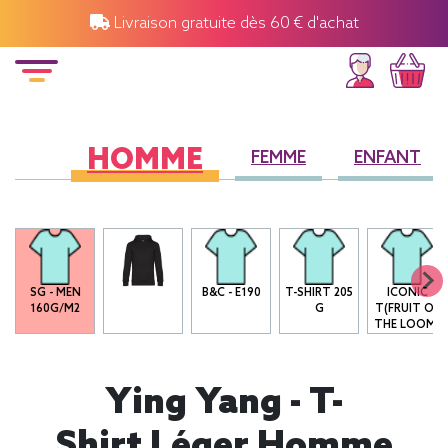
Livraison gratuite dès 60 € d'achat
HOMME
FEMME
ENFANT
SG - MEN
B&C - E190
T-SHIRT 205
ICONIC
160G/M2
G
T(FRUIT OF
THE LOOM)
Ying Yang - T-
Shirt Léger Homme