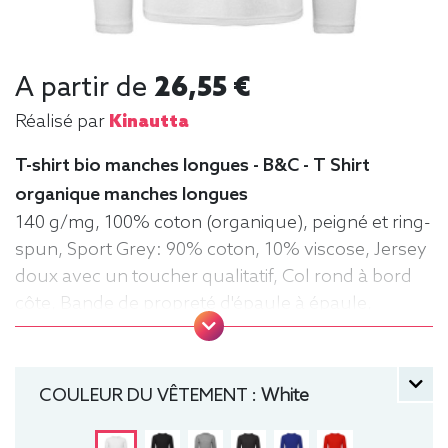
A partir de
26,55 €
Réalisé par
Kinautta
T-shirt bio manches longues - B&C - T Shirt
organique manches longues
140 g/mg, 100% coton (organique), peigné et ring-
spun, Sport Grey: 90% coton, 10% viscose, Jersey
doux avec un toucher qualitatif, Col rond à bord
côte, Bande de propreté d'épaule à épaule,
Coutures latérales, puce de taille, Lavable jusqu'à
40°C, Coupe classique. Tee-shirt, manche longue,
Léger, Homme, Col rond, Bio / Organic, B&C
COULEUR DU VÊTEMENT :
White