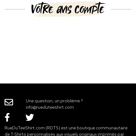
Votre avis compte
Une question, un problème ?
info@rueduteeshirt.com
RueDuTeeShirt.com (RDTS) est une boutique communautaire
de T-Shirts personnalisés aux visuels originaux imprimés par