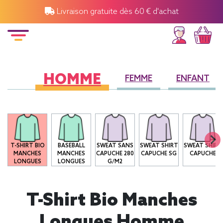
Livraison gratuite dès 60 € d'achat
HOMME
FEMME
ENFANT
T-SHIRT BIO
BASEBALL
SWEAT SANS
SWEAT SHIRT
SWEAT SHIRT
MANCHES
MANCHES
CAPUCHE 280
CAPUCHE SG
CAPUCHE
LONGUES
LONGUES
G/M2
T-Shirt Bio Manches
Longues Homme