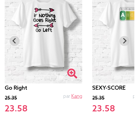
Go Right
SEXY-SCORE
par
Kang
pa
25.35
25.35
23.58
23.58