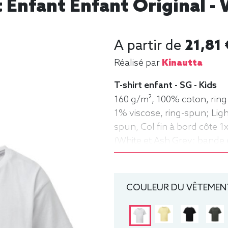
t Enfant Enfant Original - 
A partir de
21,81 
Réalisé par
Kinautta
T-shirt enfant - SG - Kids
160 g/m², 100% coton, ring
1% viscose, ring-spun; Lig
spun, Col fin à bord côte 
(White et Ash Grey: bande 
surpiqûres aux manches et 
moderne. Tee-shirt, manche
COULEUR DU VÊTEMENT