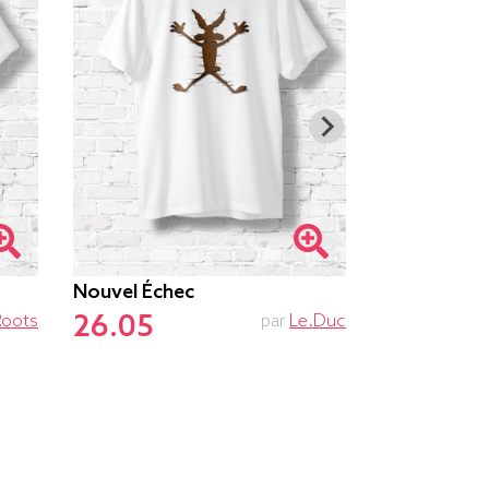
Nouvel Échec
Ne Pas Dér
26.05
26.55
Roots
par
Le.duc