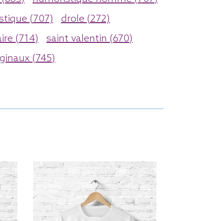
stique (707)
drole (272)
ire (714)
saint valentin (670)
ginaux (745)