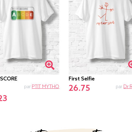
-SCORE
First Selfie
26.75
par
PTIT MYTHO
par
Dr 
23