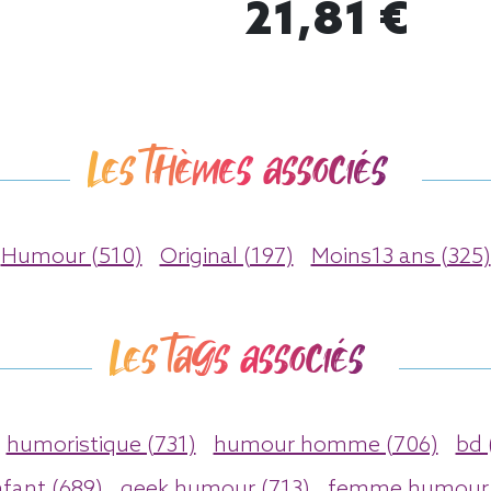
21,81 €
Les thèmes associés
Humour (510)
Original (197)
Moins13 ans (325)
Les tags associés
humoristique (731)
humour homme (706)
bd 
fant (689)
geek humour (713)
femme humour 