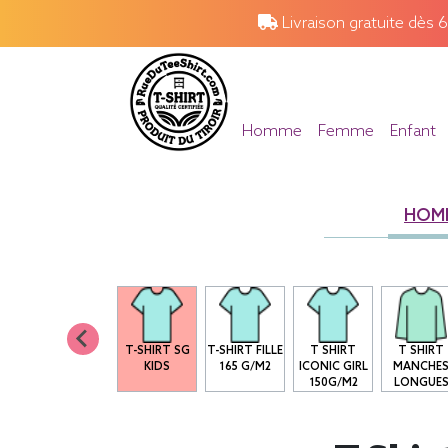
Livraison gratuite dès 
Homme
Femme
Enfant
HOM
T-SHIRT SG
T-SHIRT FILLE
T SHIRT
T SHIRT
KIDS
165 G/M2
ICONIC GIRL
MANCHE
150G/M2
LONGUE