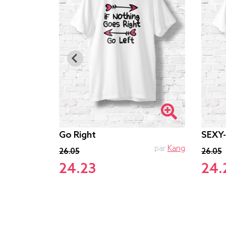
Go Right
SEXY
PTIT MYTHO
par
Kang
26.05
26.05
24.23
24.