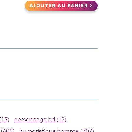
AJOUTER AU PANIER
(15)
personnage bd (13)
(685)
humoristique homme (707)