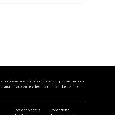
onnalisés aux visuels originaux imprimés par nos
t soumis aux votes des internautes. Les visuels
Top des ventes
Promotions