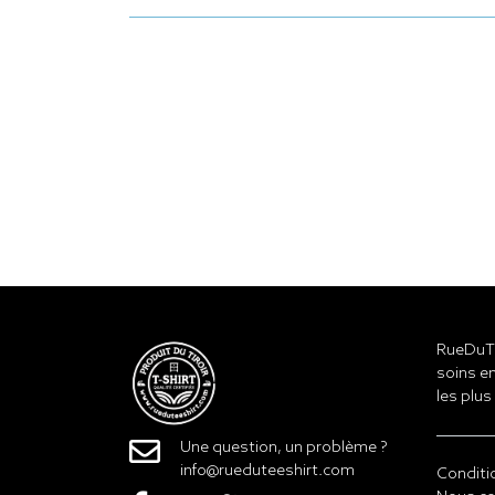
RueDuTe
soins en
les plus
Une question, un problème ?
info@rueduteeshirt.com
Conditi