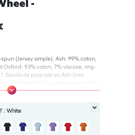
Wheel -
€
-spun (Jersey simple). Ash: 99% coton,
ht Oxford: 93% coton, 7% viscose, ring-
1x1, Bande de propreté en Ash Grey
en Light Oxford), Sans étiquette, double
à l'ourlet, Coutures latérales, Coupe
 courte, Léger, Enfant, Col rond
 :
White