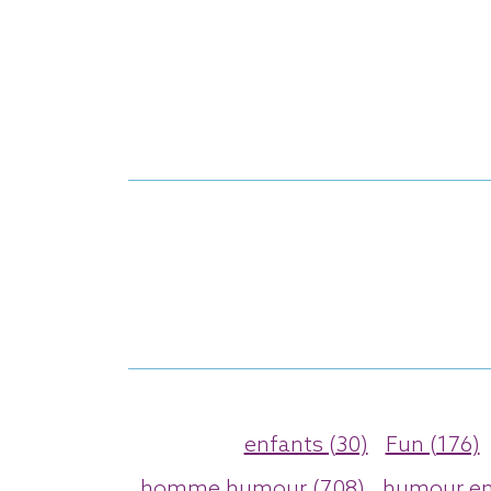
enfants (30)
Fun (176)
homme humour (708)
humour en