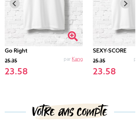
Go Right
SEXY-SCORE
par
Kang
pa
25.35
25.35
23.58
23.58
Votre avis compte