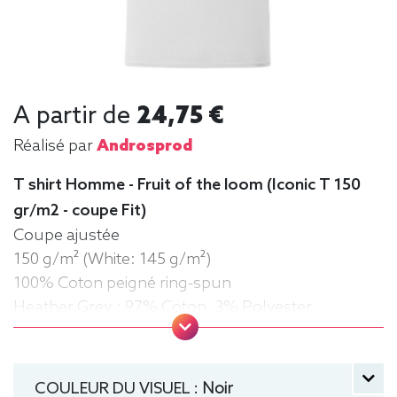
A partir de
24,75 €
Réalisé par
Androsprod
T shirt Homme - Fruit of the loom (Iconic T 150
gr/m2 - coupe Fit)
Coupe ajustée
150 g/m² (White: 145 g/m²)
100% Coton peigné ring-spun
Heather Grey : 97% Coton, 3% Polyester
Couleurs Heather : 52% Coton, 48% Polyester
Toucher doux
Col rond à bord côte
COULEUR DU VISUEL :
Noir