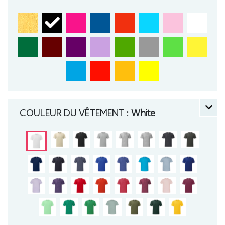
Bande de propreté
Manches montées
Construction tubulaire
Coupe ajustée
COULEUR DU VÊTEMENT :
White