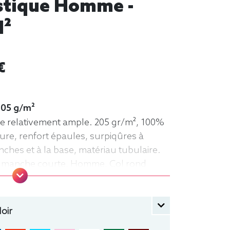
istique Homme -
m²
€
 205 g/m²
pe relativement ample. 205 gr/m², 100%
lure, renfort épaules, surpiqûres à
ches et à la base, matériau tubulaire.
rt, manche courte, Homme, Col rond
oir