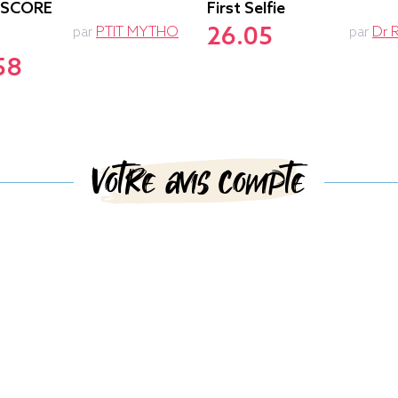
-SCORE
First Selfie
26.05
par
PTIT MYTHO
par
Dr 
58
Votre avis compte