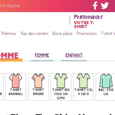
60 € d'achat
Personnalisez
VOTRE T-
SHIRT
Thèmes
Top des ventes
Bons plans
Promotion
T-shirt 
OMME
FEMME
ENFANT
T-SHIRT
T-SHIRT
T-SHIRT BIO
T-SHIRT COL
B&C - E150
R
BASEBALL
RINGER
COLV 140
V 145 G
LSL
G/M2