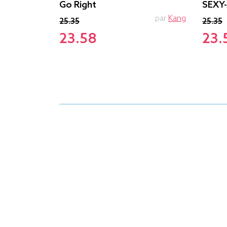
Go Right
SEXY
PTIT MYTHO
par
Kang
25.35
25.35
23.58
23.