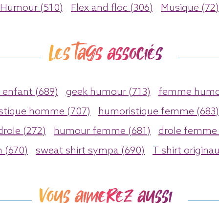
Humour (510)
Flex and floc (306)
Musique (72)
Les tags associés
enfant (689)
geek humour (713)
femme humou
stique homme (707)
humoristique femme (683)
drole (272)
humour femme (681)
drole femme 
n (670)
sweat shirt sympa (690)
T shirt origina
Vous aimerez aussi