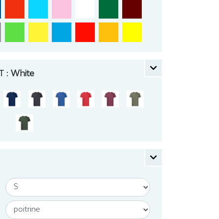
 :
White