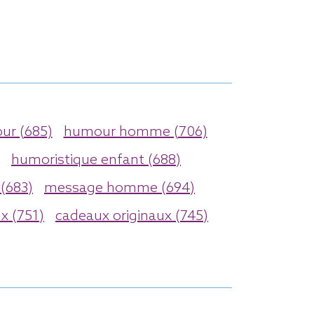
r (685)
humour homme (706)
humoristique enfant (688)
(683)
message homme (694)
ux (751)
cadeaux originaux (745)