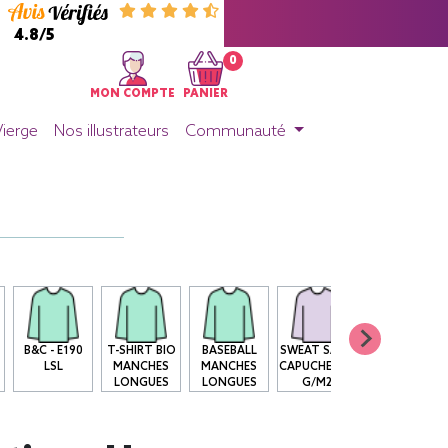
4.8/5
0
MON COMPTE
PANIER
Vierge
Nos illustrateurs
Communauté
B&C - E190
T-SHIRT BIO
BASEBALL
SWEAT SANS
SWEAT SHIRT
LSL
MANCHES
MANCHES
CAPUCHE 280
CAPUCHE SG
LONGUES
LONGUES
G/M2