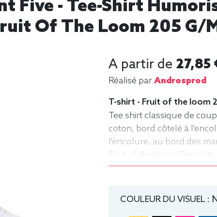
nt Five - Tee-Shirt Humor
ruit Of The Loom 205 G/
A partir de
27,85 
Réalisé par
Androsprod
T-shirt - Fruit of the loom
Tee shirt classique de cou
coton, bord côtelé à l'enco
l'encolure, au bord des man
Fruit of the loom, Tee-shi
COULEUR DU VISUEL :
N