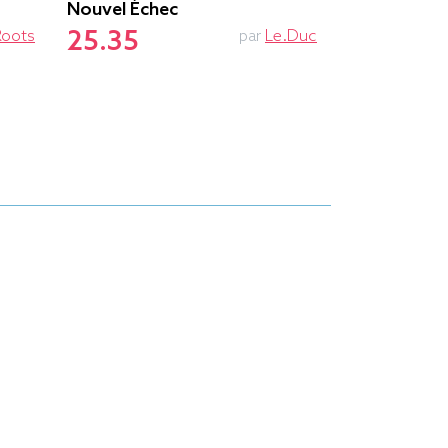
Nouvel Échec
Ne Pas Dér
25.35
25.85
Roots
par
Le.duc