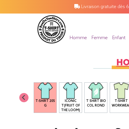
Livraison gratuite dès 
Homme
Femme
Enfant
H
B&C - E190
T-SHIRT 205
ICONIC
T SHIRT BIO
T-SHIRT
G
T(FRUIT OF
COL ROND
WORKWEA
THE LOOM)