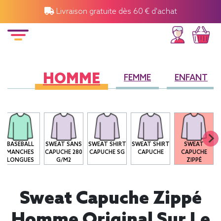
Livraison gratuite dès 60 € d'achat
HOMME
FEMME
ENFANT
BASEBALL
SWEAT SANS
SWEAT SHIRT
SWEAT SHIRT
SWEAT
MANCHES
CAPUCHE 280
CAPUCHE SG
CAPUCHE
CAPUCHE
LONGUES
G/M2
ZIPPÉ
Sweat Capuche Zippé
Homme Original Sur Le