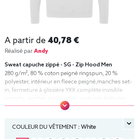
A partir de
40,78 €
Réalisé par
Andy
Sweat capuche zippé - SG - Zip Hood Men
280 g/m², 80 % coton peigné ringspun, 20 %
polyester, intérieur en fleece peigné,manches set-
in, fermeture à glissière YKK complète invisible
assortie, poches appliquées, coutures latérales.
Capuche, Zippé, Sweat, Homme, Hiver
COULEUR DU VÊTEMENT :
White