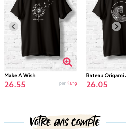
Make A Wish
Bateau Origami 
26.55
26.05
par
Kang
Votre avis compte