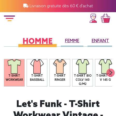
Livraison gratuite dès 60 € d'achat
HOMME
FEMME
ENFANT
O
T-SHIRT
T-SHIRT
T-SHIRT
T-SHIRT BIO
T-SHIRT COL
WORKWEAR
BASEBALL
RINGER
COLV 140
V 145 G
G/M2
Let's Funk - T-Shirt
Workwear Vintage -