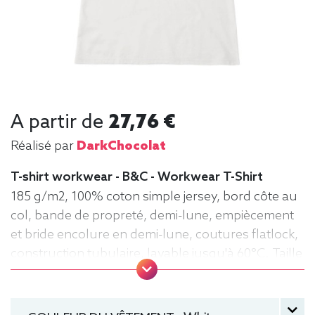
A partir de
27,76 €
Réalisé par
DarkChocolat
T-shirt workwear - B&C - Workwear T-Shirt
185 g/m2, 100% coton simple jersey, bord côte au
col, bande de propreté, demi-lune, empiècement
et bride encolure en demi-lune, coutures flatlock,
construction tubulaire, lavable jusqu'à 60°C. Taille
S à 4XL. Tee-shirt, manche courte, Homme, Col
rond, B&C