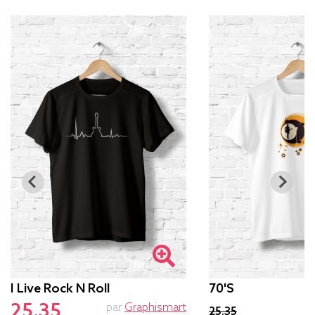
I Live Rock N Roll
70's
25.35
par
Graphismart
p
25.35