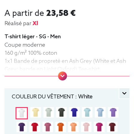
A partir de
23,58 €
Réalisé par
Xl
T-shirt léger - SG - Men
Coupe moderne
160 g/m² 100% coton
1x1 Bande de propreté en Ash Grey (White et Ash
Grey: bande en Light Oxford) Tee-shirt,
manche courte, Léger, Homme, Col rond
COULEUR DU VÊTEMENT :
White