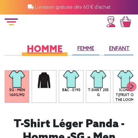
Livraison gratuite dès 60 € d'achat
HOMME
FEMME
ENFANT
SG - MEN
B&C - E190
T-SHIRT 205
ICONIC
160G/M2
G
T(FRUIT OF
THE LOOM)
T-Shirt Léger Panda -
Homme -SG - Men