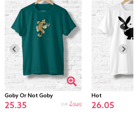
Goby Or Not Goby
Hot
25.35
26.05
par
Zguig