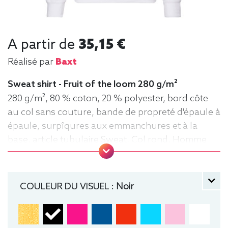
A partir de
35,15 €
Réalisé par
Baxt
Sweat shirt - Fruit of the loom 280 g/m²
280 g/m², 80 % coton, 20 % polyester, bord côte
au col sans couture, bande de propreté d'épaule à
épaule, surpîqures aux emmanchures et à la
base, article tubulaire Sweat, Col rond, Homme
COULEUR DU VISUEL :
Noir