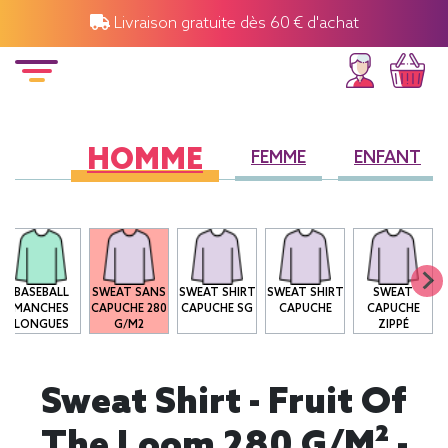
Livraison gratuite dès 60 € d'achat
HOMME
FEMME
ENFANT
BASEBALL
SWEAT SANS
SWEAT SHIRT
SWEAT SHIRT
SWEAT
MANCHES
CAPUCHE 280
CAPUCHE SG
CAPUCHE
CAPUCHE
LONGUES
G/M2
ZIPPÉ
Sweat Shirt - Fruit Of
The Loom 280 G/m² -