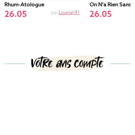
Rhum-Atologue
On N'a Rien Sans 
26.05
26.05
par
Loursin91
Votre avis compte