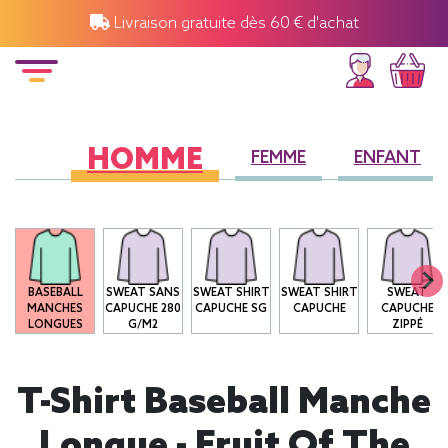
Livraison gratuite dès 60 € d'achat
HOMME
FEMME
ENFANT
O
BASEBALL
SWEAT SANS
SWEAT SHIRT
SWEAT SHIRT
SWEAT
MANCHES
CAPUCHE 280
CAPUCHE SG
CAPUCHE
CAPUCHE
LONGUES
G/M2
ZIPPÉ
T-Shirt Baseball Manche
Longue - Fruit Of The