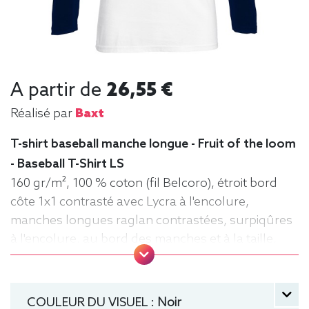
A partir de
26,55 €
Réalisé par
Baxt
T-shirt baseball manche longue - Fruit of the loom
- Baseball T-Shirt LS
160 gr/m², 100 % coton (fil Belcoro), étroit bord
côte 1x1 contrasté avec Lycra à l'encolure,
manches longues raglan contrastées, surpiqûres
à l'encolure, au bord des manches et à la taille,
matériau tubulaire. Tee baseball, Tee-shirt,
manche longue, Léger, Homme, Fruit of the loom
COULEUR DU VISUEL :
Noir