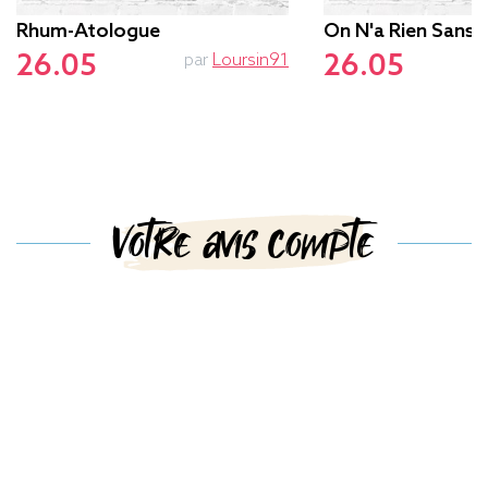
Rhum-Atologue
On N'a Rien Sans 
26.05
26.05
par
Loursin91
Votre avis compte