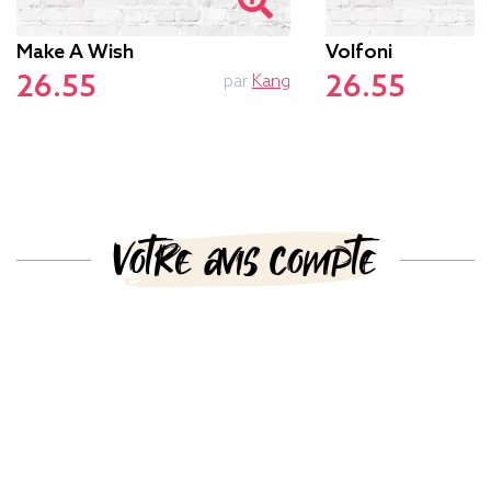
Make A Wish
Volfoni
26.55
26.55
par
Kang
p
Votre avis compte