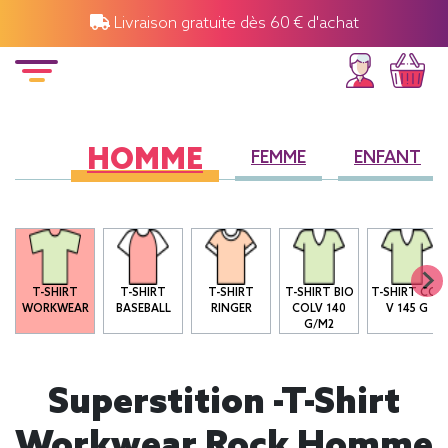
Livraison gratuite dès 60 € d'achat
HOMME
FEMME
ENFANT
O
T-SHIRT
T-SHIRT
T-SHIRT
T-SHIRT BIO
T-SHIRT COL
WORKWEAR
BASEBALL
RINGER
COLV 140
V 145 G
G/M2
Superstition -T-Shirt
Workwear Rock Homme