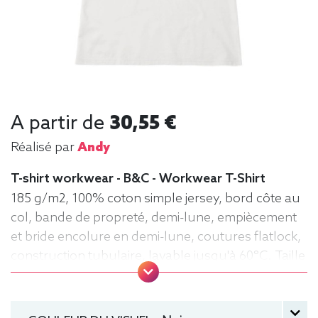
A partir de
30,55 €
Réalisé par
Andy
T-shirt workwear - B&C - Workwear T-Shirt
185 g/m2, 100% coton simple jersey, bord côte au
col, bande de propreté, demi-lune, empiècement
et bride encolure en demi-lune, coutures flatlock,
construction tubulaire, lavable jusqu'à 60°C. Taille
S à 4XL. Tee-shirt, manche courte, Homme, Col
rond, B&C