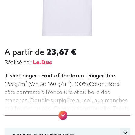
A partir de
23,67 €
Réalisé par
Le.duc
T-shirt ringer - Fruit of the loom - Ringer Tee
165 g/m² (White: 160 g/m²), 100% Coton, Bord
côte contrasté à l?encolure et au bord des
manches, Double surpiqûre au col, aux manches
et à l'ourlet du bas, Construction tubulaire, Tshirts
Ringer, Tee-shirt, manche courte, Léger, Homme,
Fruit of the loom, Col rond