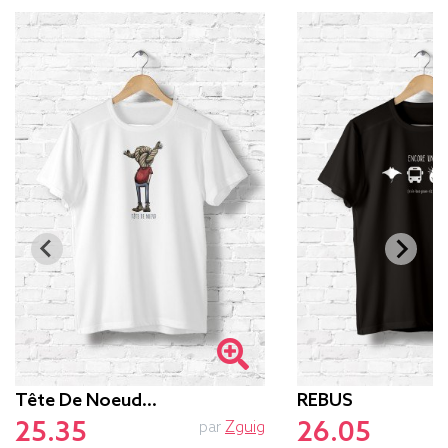
Tête De Noeud…
REBUS
25.35
26.05
par
Zguig