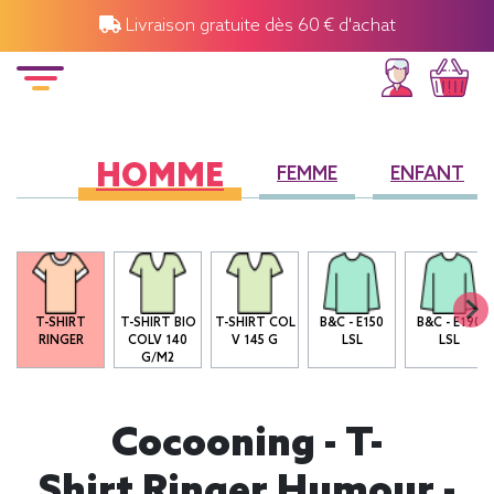
Livraison gratuite dès 60 € d'achat
HOMME
FEMME
ENFANT
T-SHIRT
T-SHIRT BIO
T-SHIRT COL
B&C - E150
B&C - E190
RINGER
COLV 140
V 145 G
LSL
LSL
G/M2
Cocooning - T-
Shirt Ringer Humour -