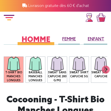
Livraison gratuite dès 60 € d'achat
HOMME
FEMME
ENFANT
T-SHIRT BIO
BASEBALL
SWEAT SANS
SWEAT SHIRT
SWEAT SHIRT
MANCHES
MANCHES
CAPUCHE 280
CAPUCHE SG
CAPUCHE
LONGUES
LONGUES
G/M2
Cocooning - T-Shirt Bio
Manches Longues