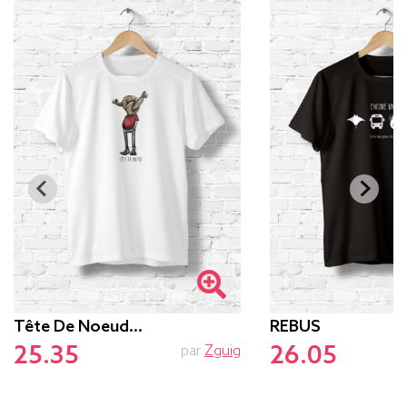
Tête De Noeud…
REBUS
25.35
26.05
par
Zguig