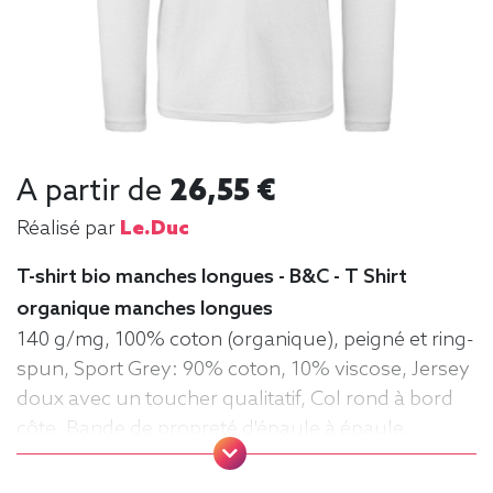
A partir de
26,55 €
Réalisé par
Le.duc
T-shirt bio manches longues - B&C - T Shirt
organique manches longues
140 g/mg, 100% coton (organique), peigné et ring-
spun, Sport Grey: 90% coton, 10% viscose, Jersey
doux avec un toucher qualitatif, Col rond à bord
côte, Bande de propreté d'épaule à épaule,
Coutures latérales, puce de taille, Lavable jusqu'à
40°C, Coupe classique. Tee-shirt, manche longue,