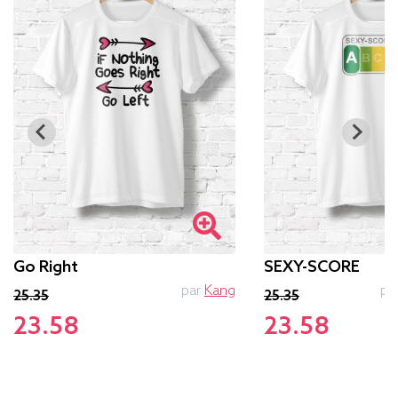
Go Right
SEXY-SCORE
par
Kang
pa
25.35
25.35
23.58
23.58