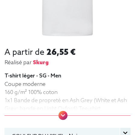
A partir de
26,55 €
Réalisé par
Skurg
T-shirt léger - SG - Men
Coupe moderne
160 g/m² 100% coton
1x1 Bande de propreté en Ash Grey (White et Ash
Grey: bande en Light Oxford) Tee-shirt,
manche courte, Léger, Homme, Col rond