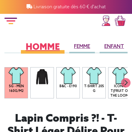
Livraison gratuite dès 60 € d'achat
HOMME
FEMME
ENFANT
SG - MEN
B&C - E190
T-SHIRT 205
ICONIC
160G/M2
G
T(FRUIT OF
THE LOOM)
Lapin Compris ?! - T-
Shirt Léger Délire Pour