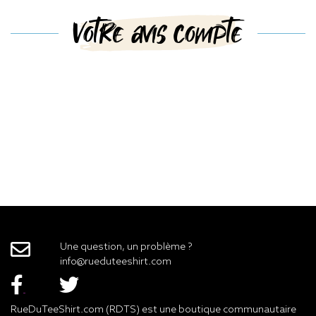
Votre avis compte
Une question, un problème ?
info@rueduteeshirt.com
RueDuTeeShirt.com (RDTS) est une boutique communautaire