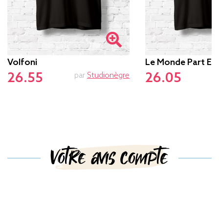
Volfoni
Le Monde Part En
26.55
26.05
par
Studionègre
Votre avis compte