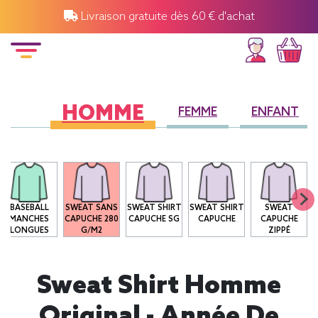
Livraison gratuite dès 60 € d'achat
HOMME
FEMME
ENFANT
BASEBALL
SWEAT SANS
SWEAT SHIRT
SWEAT SHIRT
SWEAT
MANCHES
CAPUCHE 280
CAPUCHE SG
CAPUCHE
CAPUCHE
LONGUES
G/M2
ZIPPÉ
Sweat Shirt Homme
Original - Année De