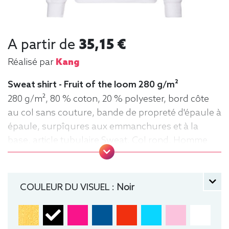
A partir de
35,15 €
Réalisé par
Kang
Sweat shirt - Fruit of the loom 280 g/m²
280 g/m², 80 % coton, 20 % polyester, bord côte
au col sans couture, bande de propreté d'épaule à
épaule, surpîqures aux emmanchures et à la
base, article tubulaire Sweat, Col rond, Homme
COULEUR DU VISUEL :
Noir