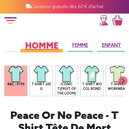
Livraison gratuite dès 60 € d'achat
HOMME
FEMME
ENFANT
B&C - E190
T-SHIRT 205
ICONIC
T SHIRT BIO
T-SHIRT
G
T(FRUIT OF
COL ROND
WORKWEAR
THE LOOM)
Peace Or No Peace - T
Shirt Tête De Mort