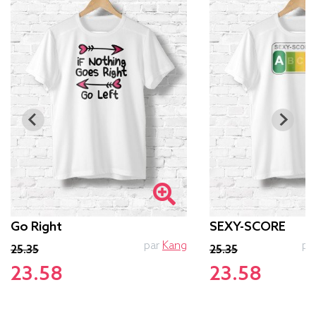
Go Right
SEXY-SCORE
par
Kang
pa
25.35
25.35
23.58
23.58