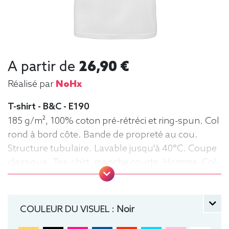
A partir de
26,90 €
Réalisé par
NoHx
T-shirt - B&C - E190
185 g/m², 100% coton pré-rétréci et ring-spun. Col
rond à bord côte. Bande de propreté au cou.
Structure tubulaire. Lavable jusqu'à 40°C. Coupe
classique. Tee-shirt, manche courte, Homme, Col
rond, B&C
COULEUR DU VISUEL :
Noir