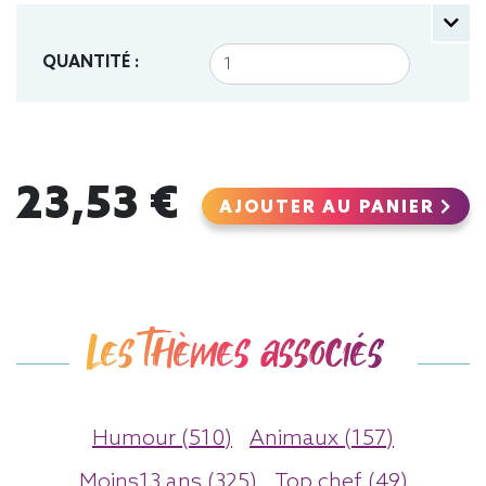
QUANTITÉ :
23,53 €
AJOUTER AU PANIER
Les thèmes associés
Humour (510)
Animaux (157)
Moins13 ans (325)
Top chef (49)