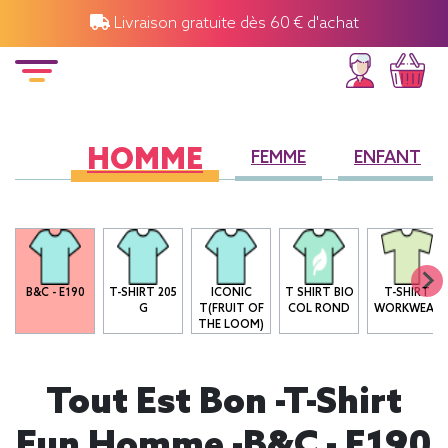
Livraison gratuite dès 60 € d'achat
HOMME
FEMME
ENFANT
B&C - E190
T-SHIRT 205
ICONIC
T SHIRT BIO
T-SHIRT
G
T(FRUIT OF
COL ROND
WORKWEAR
THE LOOM)
Tout Est Bon -T-Shirt
Fun Homme -B&C - E190