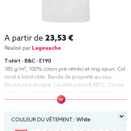
A partir de
23,53 €
Réalisé par
Lagouache
T-shirt - B&C - E190
185 g/m², 100% coton pré-rétréci et ring-spun. Col
rond à bord côte. Bande de propreté au cou.
Structure tubulaire. Lavable jusqu'à 40°C. Coupe
classique. Tee-shirt, manche courte, Homme, Col
rond, B&C
COULEUR DU VÊTEMENT :
White