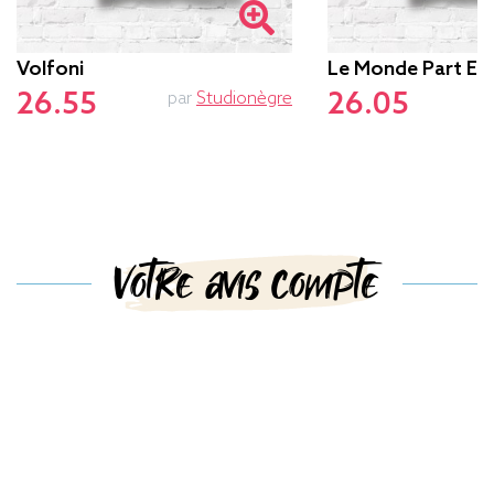
Volfoni
Le Monde Part En
26.55
26.05
par
Studionègre
Votre avis compte