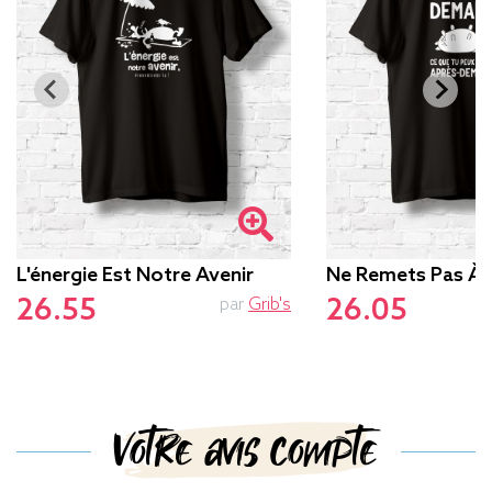
L'énergie Est Notre Avenir
Ne Remets Pas À
26.55
26.05
par
Grib's
Votre avis compte