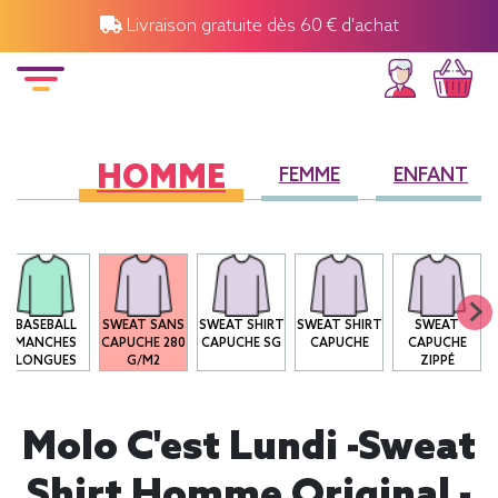
Livraison gratuite dès 60 € d'achat
HOMME
FEMME
ENFANT
BASEBALL
SWEAT SANS
SWEAT SHIRT
SWEAT SHIRT
SWEAT
MANCHES
CAPUCHE 280
CAPUCHE SG
CAPUCHE
CAPUCHE
LONGUES
G/M2
ZIPPÉ
Molo C'est Lundi -Sweat
Shirt Homme Original -