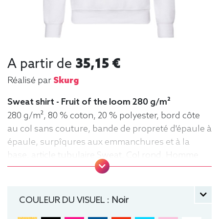
A partir de
35,15 €
Réalisé par
Skurg
Sweat shirt - Fruit of the loom 280 g/m²
280 g/m², 80 % coton, 20 % polyester, bord côte
au col sans couture, bande de propreté d'épaule à
épaule, surpîqures aux emmanchures et à la
base, article tubulaire Sweat, Col rond, Homme
COULEUR DU VISUEL :
Noir