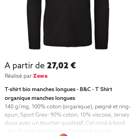
A partir de
27,02 €
Réalisé par
Zewa
T-shirt bio manches longues - B&C - T Shirt
organique manches longues
140 g/mg, 100% coton (organique), peigné et ring-
spun, Sport Grey: 90% coton, 10% viscose, Jersey
doux avec un toucher qualitatif, Col rond à bord
côte, Bande de propreté d'épaule à épaule,