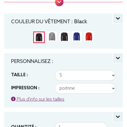
Coutures latérales, puce de taille, Lavable jusqu'à
40°C, Coupe classique. Tee-shirt, manche longue,
Léger, Homme, Col rond, Bio / Organic, B&C
COULEUR DU VÊTEMENT :
Black
PERSONNALISEZ :
TAILLE :
IMPRESSION :
Plus d'info sur les tailles