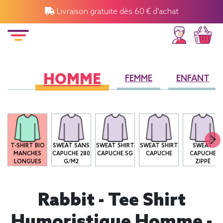
Livraison gratuite dès 60 € d'achat
HOMME
FEMME
ENFANT
T-SHIRT BIO
SWEAT SANS
SWEAT SHIRT
SWEAT SHIRT
SWEAT
MANCHES
CAPUCHE 280
CAPUCHE SG
CAPUCHE
CAPUCHE
LONGUES
G/M2
ZIPPÉ
Rabbit - Tee Shirt
Humoristique Homme -