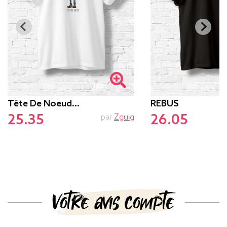
Tête De Noeud…
REBUS
25.35
26.05
par
Zguig
Votre avis compte