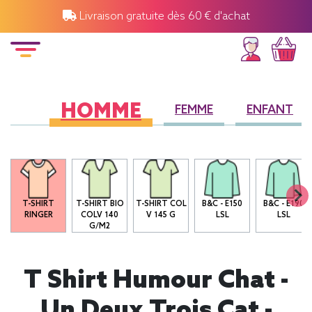
Livraison gratuite dès 60 € d'achat
HOMME
FEMME
ENFANT
T-SHIRT
T-SHIRT BIO
T-SHIRT COL
B&C - E150
B&C - E190
RINGER
COLV 140
V 145 G
LSL
LSL
G/M2
T Shirt Humour Chat -
Un Deux Trois Cat -