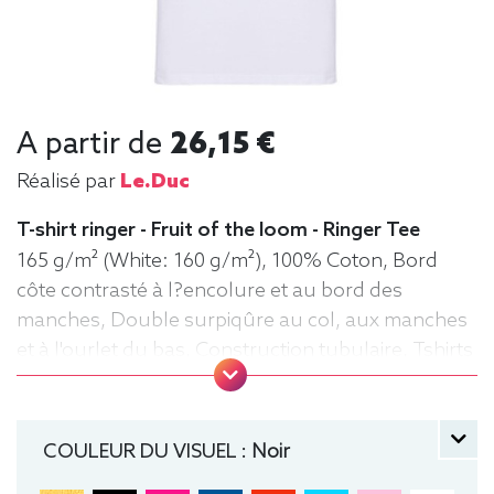
A partir de
26,15 €
Réalisé par
Le.duc
T-shirt ringer - Fruit of the loom - Ringer Tee
165 g/m² (White: 160 g/m²), 100% Coton, Bord
côte contrasté à l?encolure et au bord des
manches, Double surpiqûre au col, aux manches
et à l'ourlet du bas, Construction tubulaire, Tshirts
Ringer, Tee-shirt, manche courte, Léger, Homme,
Fruit of the loom, Col rond
COULEUR DU VISUEL :
Noir