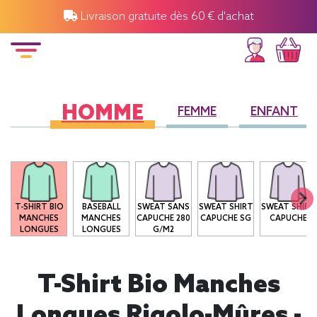
Livraison gratuite dès 60 € d'achat
HOMME
FEMME
ENFANT
T-SHIRT BIO
BASEBALL
SWEAT SANS
SWEAT SHIRT
SWEAT SHIRT
MANCHES
MANCHES
CAPUCHE 280
CAPUCHE SG
CAPUCHE
LONGUES
LONGUES
G/M2
T-Shirt Bio Manches
Longues Rigolo-Mûres -