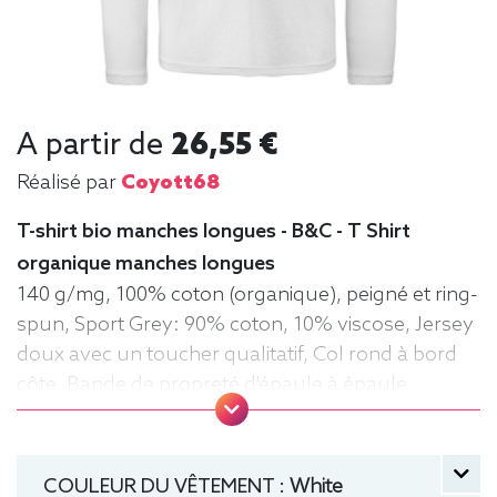
A partir de
26,55 €
Réalisé par
Coyott68
T-shirt bio manches longues - B&C - T Shirt
organique manches longues
140 g/mg, 100% coton (organique), peigné et ring-
spun, Sport Grey: 90% coton, 10% viscose, Jersey
doux avec un toucher qualitatif, Col rond à bord
côte, Bande de propreté d'épaule à épaule,
Coutures latérales, puce de taille, Lavable jusqu'à
40°C, Coupe classique. Tee-shirt, manche longue,
Léger, Homme, Col rond, Bio / Organic, B&C
COULEUR DU VÊTEMENT :
White