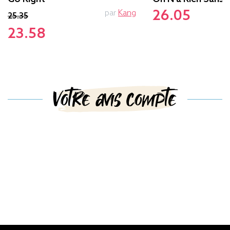
26.05
par
Kang
25.35
23.58
Votre avis compte