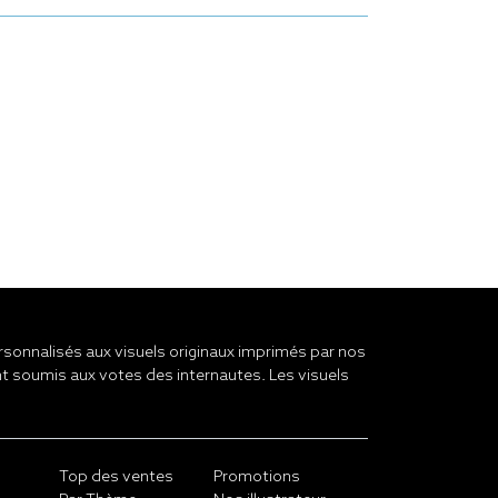
onnalisés aux visuels originaux imprimés par nos
t soumis aux votes des internautes. Les visuels
Top des ventes
Promotions