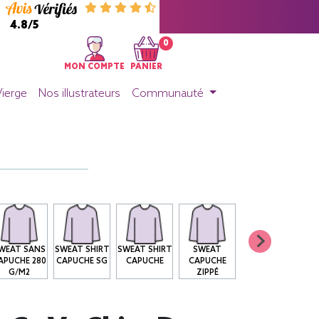
4.8/5
0
MON COMPTE
PANIER
Vierge
Nos illustrateurs
Communauté
WEAT SANS
SWEAT SHIRT
SWEAT SHIRT
SWEAT
APUCHE 280
CAPUCHE SG
CAPUCHE
CAPUCHE
G/M2
ZIPPÉ