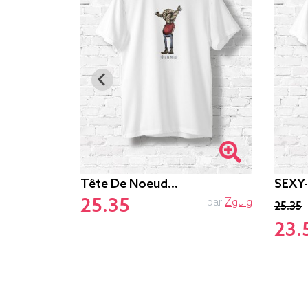
Tête De Noeud…
SEXY
25.35
par
Le.duc
par
Zguig
25.35
23.