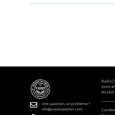
RueDuTe
soins en
les plus
Une question, un problème ?
info@rueduteeshirt.com
Conditi