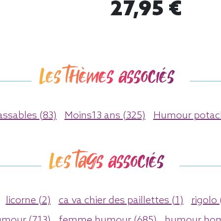
27,95 €
Les thèmes associés
assables (83)
Moins13 ans (325)
Humour potach
Les tags associés
licorne (2)
ca va chier des paillettes (1)
rigolo
umour (713)
femme humour (685)
humour hom