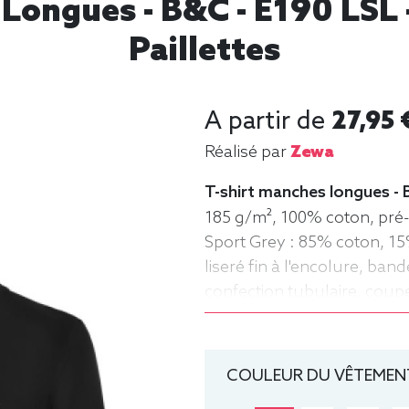
Longues - B&C - E190 LSL 
Paillettes
A partir de
27,95 
Réalisé par
Zewa
T-shirt manches longues - 
185 g/m², 100% coton, pré-r
Sport Grey : 85% coton, 15
liseré fin à l'encolure, b
confection tubulaire, coup
Homme, Col rond, B&C
COULEUR DU VÊTEMENT