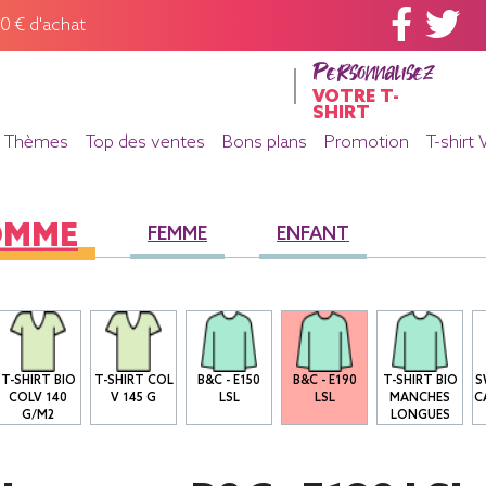
60 € d'achat
Personnalisez
VOTRE T-
SHIRT
Thèmes
Top des ventes
Bons plans
Promotion
T-shirt 
OMME
FEMME
ENFANT
T-SHIRT BIO
T-SHIRT COL
B&C - E150
B&C - E190
T-SHIRT BIO
S
COLV 140
V 145 G
LSL
LSL
MANCHES
C
G/M2
LONGUES