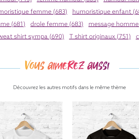
moristique femme (683)
humoristique enfant (6
me (681)
drole femme (683)
message homme 
weat shirt sympa (690)
T shirt originaux (751)
c
Vous aimerez aussi
Découvrez les autres motifs dans le même thème