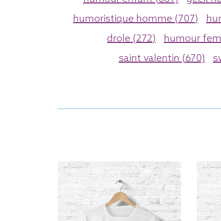
humoristique homme (707)
hu
drole (272)
humour fem
saint valentin (670)
s