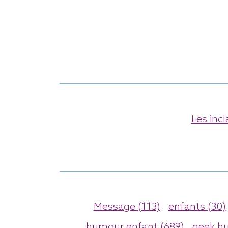
Les incl
Message (113)
enfants (30)
humour enfant (689)
geek h