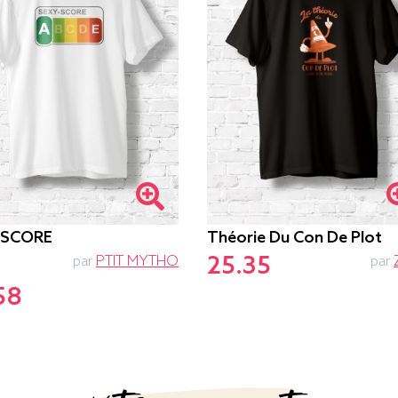
-SCORE
Théorie Du Con De Plot
25.35
par
PTIT MYTHO
par
58