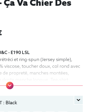
- Ça Va Chier Des
€
B&C - E190 LSL
étréci et ring-spun (Jersey simple),
% viscose, toucher doux, col rond avec
ande de propreté, manches montées,
e droite manche longue, Tee-shirt,
 :
Black