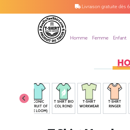
Livraison gratuite dès 
Homme
Femme
Enfant
H
T-SHIRT 205
ICONIC
T SHIRT BIO
T-SHIRT
T-SHIRT
G
T(FRUIT OF
COL ROND
WORKWEAR
RINGER
THE LOOM)