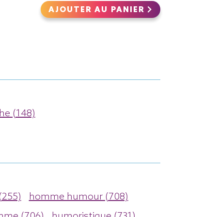
AJOUTER AU PANIER
e (148)
 (255)
homme humour (708)
me (706)
humoristique (731)