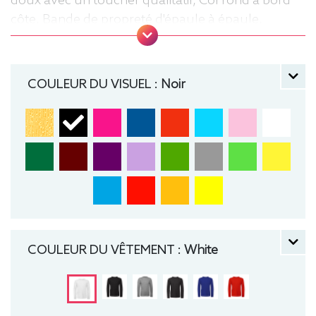
doux avec un toucher qualitatif, Col rond à bord
côte, Bande de propreté d'épaule à épaule,
Coutures latérales, puce de taille, Lavable jusqu'à
40°C, Coupe classique. Tee-shirt, manche longue,
Léger, Homme, Col rond, Bio / Organic, B&C
COULEUR DU VISUEL :
Noir
COULEUR DU VÊTEMENT :
White