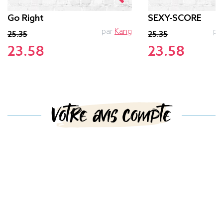
Go Right
SEXY-SCORE
par
Kang
pa
25.35
25.35
23.58
23.58
Votre avis compte