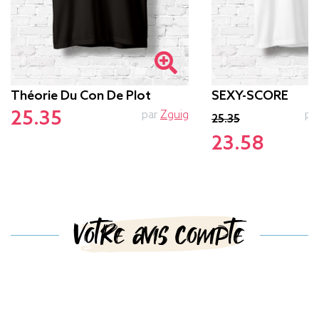
Théorie Du Con De Plot
SEXY-SCORE
25.35
par
Zguig
pa
25.35
23.58
Votre avis compte