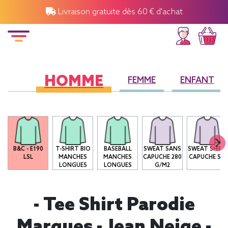
Livraison gratuite dès 60 € d'achat
HOMME
FEMME
ENFANT
B&C - E190
T-SHIRT BIO
BASEBALL
SWEAT SANS
SWEAT SHIRT
LSL
MANCHES
MANCHES
CAPUCHE 280
CAPUCHE SG
LONGUES
LONGUES
G/M2
- Tee Shirt Parodie
Marques - Jean Neige -