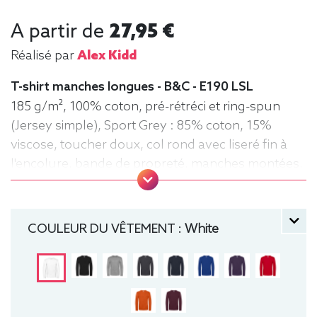
A partir de
27,95 €
Réalisé par
Alex Kidd
T-shirt manches longues - B&C - E190 LSL
185 g/m², 100% coton, pré-rétréci et ring-spun
(Jersey simple), Sport Grey : 85% coton, 15%
viscose, toucher doux, col rond avec liseré fin à
l'encolure, bande de propreté, manches montées,
confection tubulaire, coupe droite
manche longue, Tee-shirt, Homme, Col rond, B&C
COULEUR DU VÊTEMENT :
White