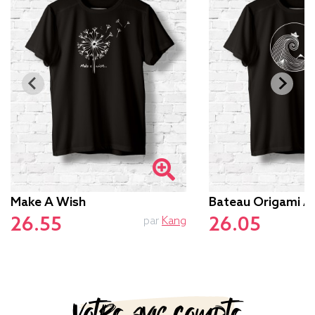
Make A Wish
Bateau Origami 
26.55
26.05
par
Kang