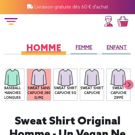
Livraison gratuite dès 60 € d'achat
HOMME
FEMME
ENFANT
BASEBALL
SWEAT SANS
SWEAT SHIRT
SWEAT SHIRT
SWEAT
MANCHES
CAPUCHE 280
CAPUCHE SG
CAPUCHE
CAPUCHE
LONGUES
G/M2
ZIPPÉ
Sweat Shirt Original
Homme - Un Vegan Ne