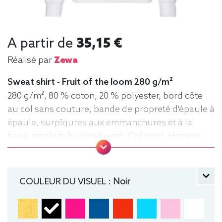
A partir de
35,15 €
Réalisé par
Zewa
Sweat shirt - Fruit of the loom 280 g/m²
280 g/m², 80 % coton, 20 % polyester, bord côte
au col sans couture, bande de propreté d'épaule à
épaule, surpîqures aux emmanchures et à la
base, article tubulaire Sweat, Col rond, Homme
COULEUR DU VISUEL :
Noir