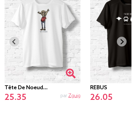
Tête De Noeud…
REBUS
25.35
26.05
par
Zguig