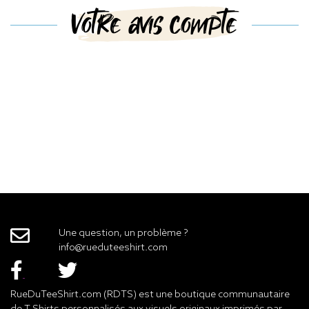
Votre avis compte
Une question, un problème ?
info@rueduteeshirt.com
RueDuTeeShirt.com (RDTS) est une boutique communautaire