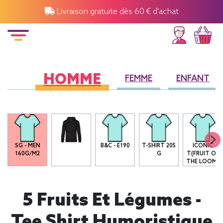
Livraison gratuite dès 60 € d'achat
HOMME
FEMME
ENFANT
SG - MEN
B&C - E190
T-SHIRT 205
ICONIC
160G/M2
G
T(FRUIT OF
THE LOOM)
5 Fruits Et Légumes -
Tee Shirt Humoristique