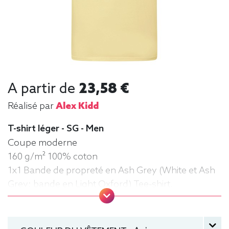
A partir de
23,58 €
Réalisé par
Alex Kidd
T-shirt léger - SG - Men
Coupe moderne
160 g/m² 100% coton
1x1 Bande de propreté en Ash Grey (White et Ash
Grey: bande en Light Oxford) Tee-shirt,
manche courte, Léger, Homme, Col rond