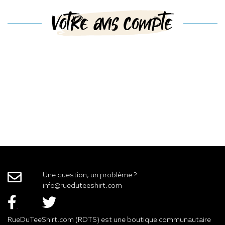
Votre avis compte
Une question, un problème ?
info@rueduteeshirt.com
RueDuTeeShirt.com (RDTS) est une boutique communautaire