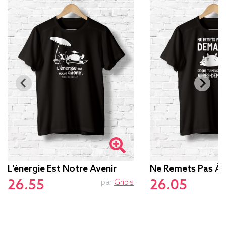
L'énergie Est Notre Avenir
Ne Remets Pas À
26.55
26.05
par
Grib's