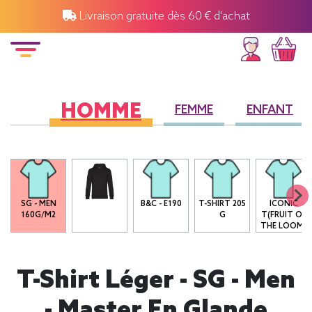
Livraison gratuite dès 60 € d'achat
HOMME
FEMME
ENFANT
SG - MEN
B&C - E190
T-SHIRT 205
ICONIC
160G/M2
G
T(FRUIT OF
THE LOOM)
T-Shirt Léger - SG - Men
- Master En Glande