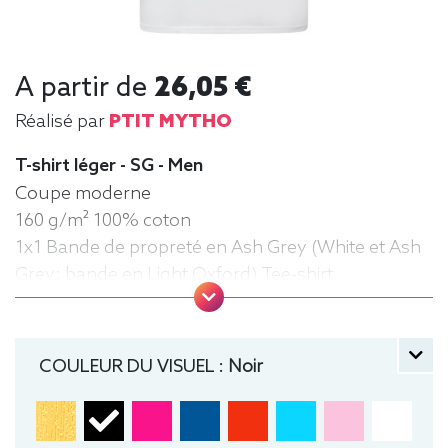
A partir de
26,05 €
Réalisé par
PTIT MYTHO
T-shirt léger - SG - Men
Coupe moderne
160 g/m² 100% coton
1x1 Bande de propreté en Ash Grey (White et Ash
Grey: bande en Light Oxford) Tee-shirt,
manche courte, Léger, Homme, Col rond
COULEUR DU VISUEL :
Noir