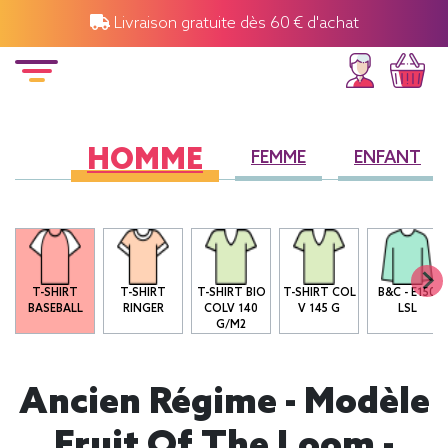
Livraison gratuite dès 60 € d'achat
HOMME
FEMME
ENFANT
T-SHIRT
T-SHIRT
T-SHIRT BIO
T-SHIRT COL
B&C - E150
R
BASEBALL
RINGER
COLV 140
V 145 G
LSL
G/M2
Ancien Régime - Modèle
Fruit Of The Loom -