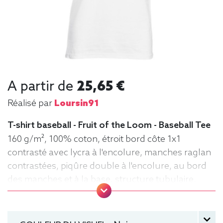
A partir de
25,65 €
Réalisé par
Loursin91
T-shirt baseball - Fruit of the Loom - Baseball Tee
160 g/m², 100% coton, étroit bord côte 1x1
contrasté avec lycra à l'encolure, manches raglan
contrastées, piqûre double à l'encolure, au bord
des manches et à la base, structure tubulaire,
Tee-shirt, Col rond, manche courte, Tee baseball,
Homme