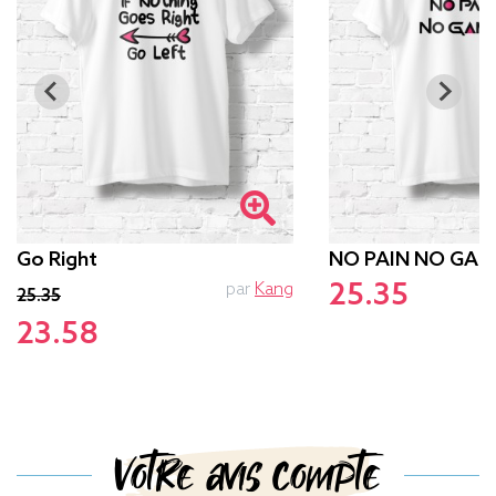
Go Right
NO PAIN NO GAM
25.35
par
Kang
p
25.35
23.58
Votre avis compte