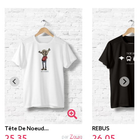
Tête De Noeud…
REBUS
25.35
26.05
par
Zguig