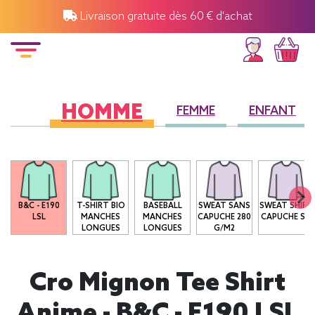
Livraison gratuite dès 60 € d'achat
HOMME
FEMME
ENFANT
B&C - E190
T-SHIRT BIO
BASEBALL
SWEAT SANS
SWEAT SHIRT
LSL
MANCHES
MANCHES
CAPUCHE 280
CAPUCHE SG
LONGUES
LONGUES
G/M2
Cro Mignon Tee Shirt
Anime - B&C - E190 LSL