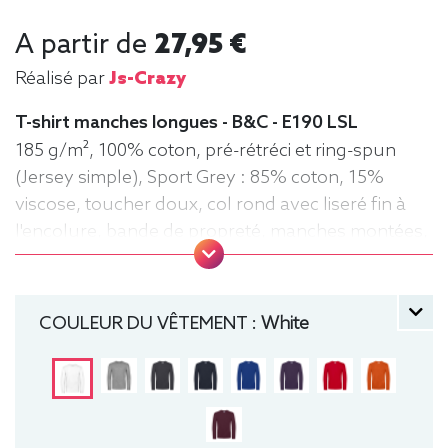
A partir de
27,95 €
Réalisé par
Js-Crazy
T-shirt manches longues - B&C - E190 LSL
185 g/m², 100% coton, pré-rétréci et ring-spun
(Jersey simple), Sport Grey : 85% coton, 15%
viscose, toucher doux, col rond avec liseré fin à
l'encolure, bande de propreté, manches montées,
confection tubulaire, coupe droite
manche longue, Tee-shirt, Homme, Col rond, B&C
COULEUR DU VÊTEMENT :
White