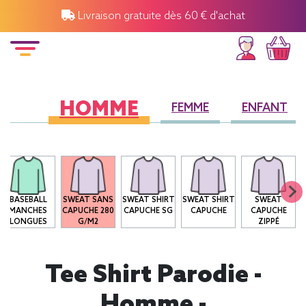
Livraison gratuite dès 60 € d'achat
HOMME
FEMME
ENFANT
BASEBALL
SWEAT SANS
SWEAT SHIRT
SWEAT SHIRT
SWEAT
MANCHES
CAPUCHE 280
CAPUCHE SG
CAPUCHE
CAPUCHE
LONGUES
G/M2
ZIPPÉ
Tee Shirt Parodie -
Homme -