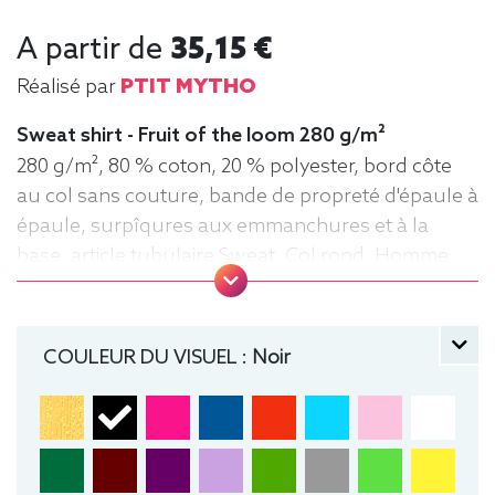
A partir de
35,15 €
Réalisé par
PTIT MYTHO
Sweat shirt - Fruit of the loom 280 g/m²
280 g/m², 80 % coton, 20 % polyester, bord côte
au col sans couture, bande de propreté d'épaule à
épaule, surpîqures aux emmanchures et à la
base, article tubulaire Sweat, Col rond, Homme
COULEUR DU VISUEL :
Noir