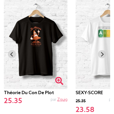
Théorie Du Con De Plot
SEXY-SCORE
25.35
par
Zguig
pa
25.35
23.58