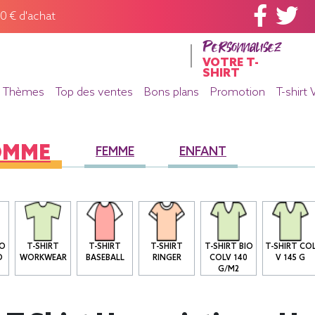
60 € d'achat
Personnalisez
VOTRE T-
SHIRT
Thèmes
Top des ventes
Bons plans
Promotion
T-shirt 
OMME
FEMME
ENFANT
IO
T-SHIRT
T-SHIRT
T-SHIRT
T-SHIRT BIO
T-SHIRT CO
D
WORKWEAR
BASEBALL
RINGER
COLV 140
V 145 G
G/M2