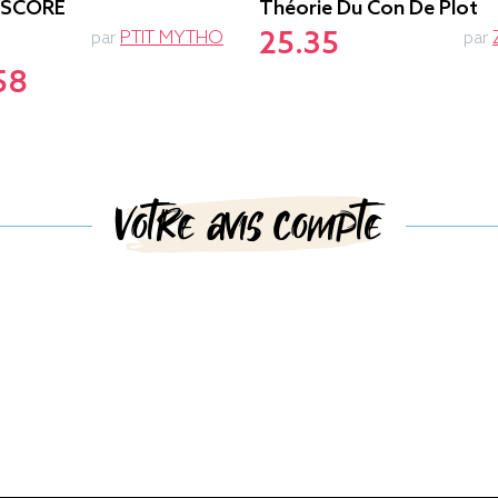
-SCORE
Théorie Du Con De Plot
25.35
par
PTIT MYTHO
par
58
Votre avis compte