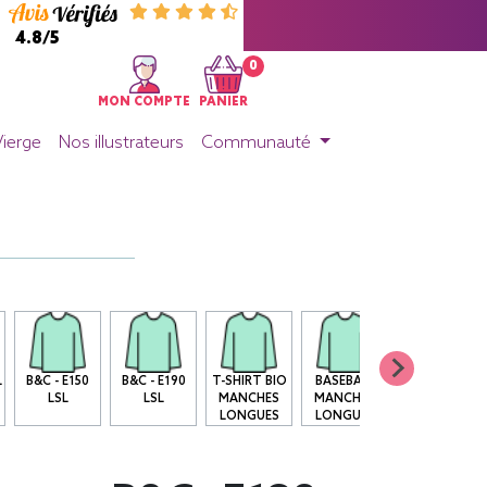
4.8/5
0
MON COMPTE
PANIER
Vierge
Nos illustrateurs
Communauté
L
B&C - E150
B&C - E190
T-SHIRT BIO
BASEBALL
SWEAT SANS
LSL
LSL
MANCHES
MANCHES
CAPUCHE 280
LONGUES
LONGUES
G/M2