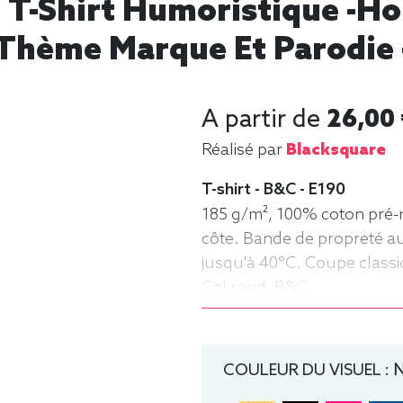
 T-Shirt Humoristique -H
Thème Marque Et Parodie 
A partir de
26,00
Réalisé par
Blacksquare
T-shirt - B&C - E190
185 g/m², 100% coton pré-r
côte. Bande de propreté au
jusqu'à 40°C. Coupe class
Col rond, B&C
COULEUR DU VISUEL :
N