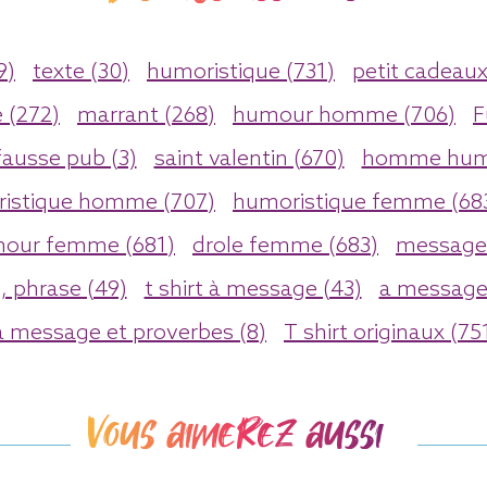
9)
texte (30)
humoristique (731)
petit cadeaux
e (272)
marrant (268)
humour homme (706)
F
fausse pub (3)
saint valentin (670)
homme humo
istique homme (707)
humoristique femme (68
our femme (681)
drole femme (683)
message
 phrase (49)
t shirt à message (43)
a message
a message et proverbes (8)
T shirt originaux (75
Vous aimerez aussi