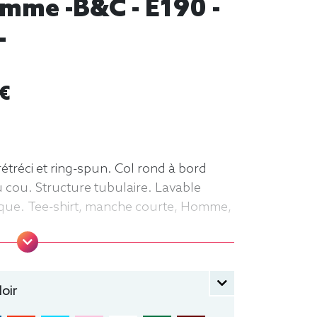
omme -B&C - E190 -
-
 €
étréci et ring-spun. Col rond à bord
 cou. Structure tubulaire. Lavable
ique. Tee-shirt, manche courte, Homme,
oir