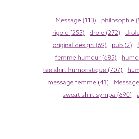
Message (113)
philosophie (
rigolo (255)
drole (272)
drol
original design (69)
pub (2)
femme humour (685)
humor
tee shirt humoristique (707)
hum
message femme (41)
Message,
sweat shirt sympa (690)