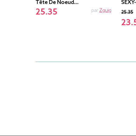
Tête De Noeud…
SEXY
25.35
par
Le.duc
par
Zguig
25.35
23.