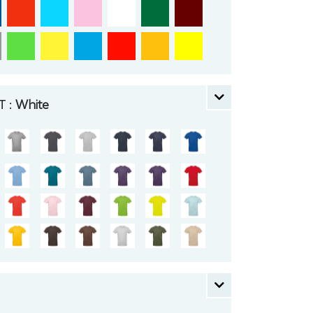
 :
White