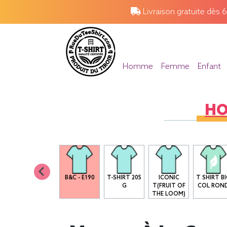
Livraison gratuite dès 
Homme
Femme
Enfant
H
EN
B&C - E190
T-SHIRT 205
ICONIC
T SHIRT B
2
G
T(FRUIT OF
COL RON
THE LOOM)