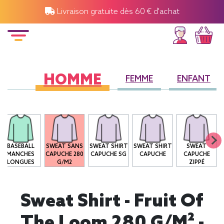
Livraison gratuite dès 60 € d'achat
HOMME
FEMME
ENFANT
BASEBALL
SWEAT SANS
SWEAT SHIRT
SWEAT SHIRT
SWEAT
MANCHES
CAPUCHE 280
CAPUCHE SG
CAPUCHE
CAPUCHE
LONGUES
G/M2
ZIPPÉ
Sweat Shirt - Fruit Of
The Loom 280 G/m² -