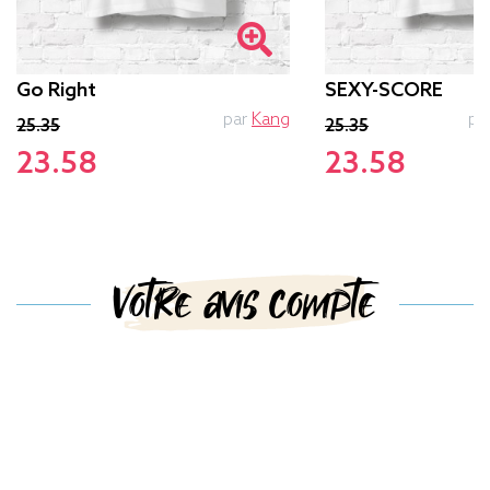
Go Right
SEXY-SCORE
par
Kang
pa
25.35
25.35
23.58
23.58
Votre avis compte