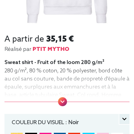
A partir de
35,15 €
Réalisé par
PTIT MYTHO
Sweat shirt - Fruit of the loom 280 g/m²
280 g/m², 80 % coton, 20 % polyester, bord côte
au col sans couture, bande de propreté d'épaule à
épaule, surpîqures aux emmanchures et à la
base, article tubulaire Sweat, Col rond, Homme
COULEUR DU VISUEL :
Noir