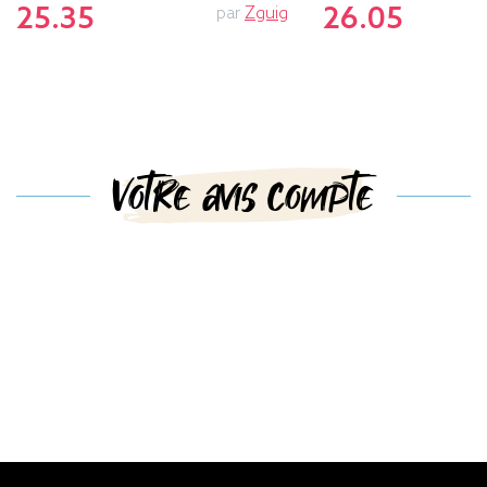
25.35
26.05
par
Zguig
Votre avis compte