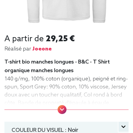
A partir de
29,25 €
Réalisé par
Joeone
T-shirt bio manches longues - B&C - T Shirt
organique manches longues
140 g/mg, 100% coton (organique), peigné et ring-
spun, Sport Grey: 90% coton, 10% viscose, Jersey
doux avec un toucher qualitatif, Col rond à bord
côte, Bande de propreté d'épaule à épaule,
Coutures latérales, puce de taille, Lavable jusqu'à
40°C, Coupe classique. Tee-shirt, manche longue,
Léger, Homme, Col rond, Bio / Organic, B&C
COULEUR DU VISUEL :
Noir