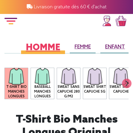
Livraison gratuite dès 60 € d'achat
HOMME
FEMME
ENFANT
T-SHIRT BIO
BASEBALL
SWEAT SANS
SWEAT SHIRT
SWEAT SHIRT
MANCHES
MANCHES
CAPUCHE 280
CAPUCHE SG
CAPUCHE
LONGUES
LONGUES
G/M2
T-Shirt Bio Manches
Longues Original